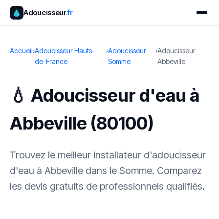
Adoucisseur
.fr
Accueil
›
Adoucisseur Hauts-
›
Adoucisseur
›
Adoucisseur
de-France
Somme
Abbeville
💧 Adoucisseur d'eau à
Abbeville (80100)
Trouvez le meilleur installateur d'adoucisseur
d'eau à Abbeville dans le Somme. Comparez
les devis gratuits de professionnels qualifiés.
✓ 100 % gratuit
·
✓ Sans engagement
·
✓ Réponse sous 24 h
·