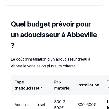
Quel budget prévoir pour
un adoucisseur à Abbeville
?
Le coût d'installation d'un adoucisseur d'eau à
Abbeville varie selon plusieurs critères :
Type
Prix
T
Installation
d'adoucisseur
matériel
i
800-2
1
Adoucisseur à sel
300-600€
500€
1