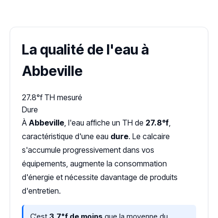
Dureté d'eau vérifiée (Hub'eau)
La qualité de l'eau à
Abbeville
27.8°f
TH mesuré
Dure
À
Abbeville
, l'eau affiche un TH de
27.8°f
,
caractéristique d'une eau
dure
. Le calcaire
s'accumule progressivement dans vos
équipements, augmente la consommation
d'énergie et nécessite davantage de produits
d'entretien.
C'est
3,7°f de moins
que la moyenne du