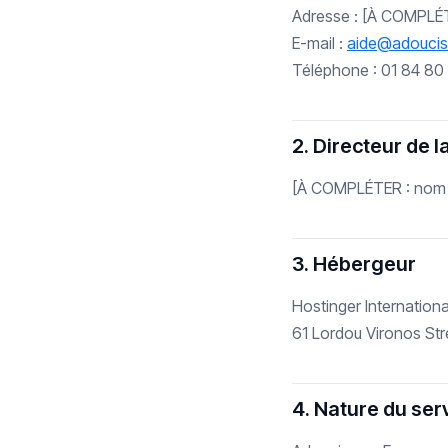
Adresse : [À COMPLÉT
E-mail :
aide@adouciss
Téléphone : 01 84 80
2. Directeur de l
[À COMPLÉTER : nom du
3. Hébergeur
Hostinger Internationa
61 Lordou Vironos St
4. Nature du ser