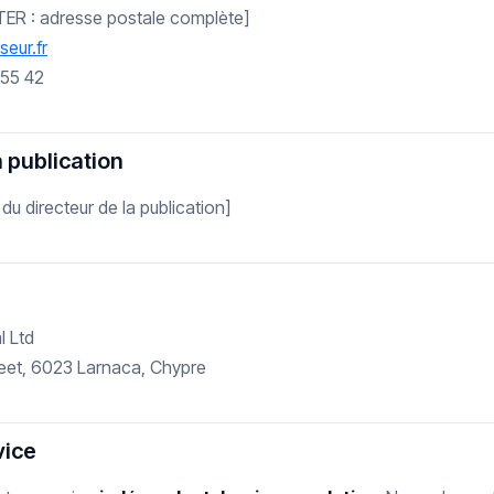
ER : adresse postale complète]
eur.fr
 55 42
a publication
 directeur de la publication]
l Ltd
reet, 6023 Larnaca, Chypre
vice