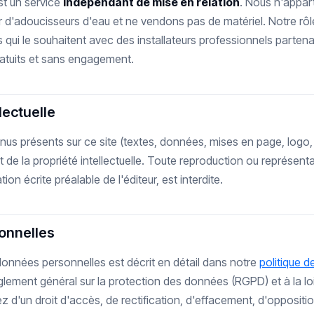
st un service
indépendant de mise en relation
. Nous n'appa
eur d'adoucisseurs d'eau et ne vendons pas de matériel. Notre rôl
s qui le souhaitent avec des installateurs professionnels partenair
ratuits et sans engagement.
llectuelle
us présents sur ce site (textes, données, mises en page, logo
t de la propriété intellectuelle. Toute reproduction ou représenta
tion écrite préalable de l'éditeur, est interdite.
onnelles
données personnelles est décrit en détail dans notre
politique d
ment général sur la protection des données (RGPD) et à la loi
z d'un droit d'accès, de rectification, d'effacement, d'oppositio