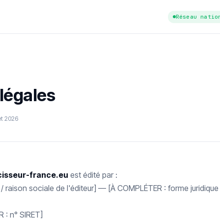
Réseau natio
légales
let 2026
cisseur-france.eu
est édité par :
raison sociale de l'éditeur] — [À COMPLÉTER : forme juridique 
 : n° SIRET]