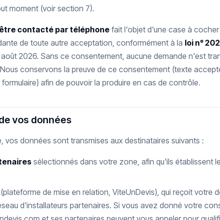
t moment (voir section 7).
être contacté par téléphone
fait l'objet d'une case à coche
dante de toute autre acceptation, conformément à la
loi n° 20
1 août 2026. Sans ce consentement, aucune demande n'est tra
Nous conservons la preuve de ce consentement (texte accepté,
formulaire) afin de pouvoir la produire en cas de contrôle.
 de vos données
e, vos données sont transmises aux destinataires suivants :
rtenaires
sélectionnés dans votre zone, afin qu'ils établissent l
(plateforme de mise en relation, ViteUnDevis), qui reçoit votre d
 réseau d'installateurs partenaires. Si vous avez donné votre c
undevis.com et ses partenaires peuvent vous appeler pour quali