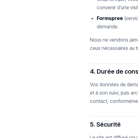
convenir d'une visi
Formspree
(servi
demande.
Nous ne vendons jamai
ceux nécessaires au 
4. Durée de con
Vos données de deman
et à son suivi, puis 
contact, conformémen
5. Sécurité
Le site est diffusé v