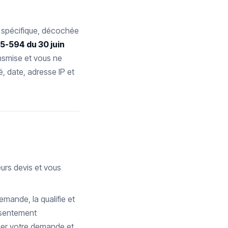
r spécifique, décochée
25-594 du 30 juin
nsmise et vous ne
 date, adresse IP et
eurs devis et vous
emande, la qualifie et
onsentement
fier votre demande et