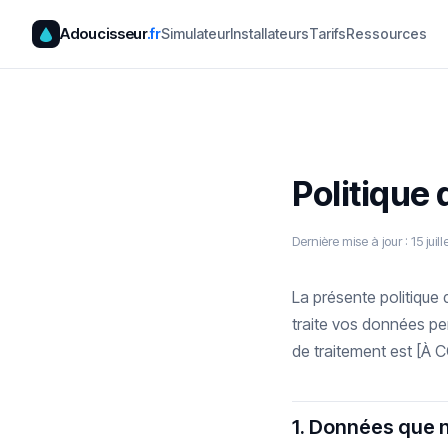
Adoucisseur
.fr
Simulateur
Installateurs
Tarifs
Ressources
Politique 
Dernière mise à jour : 15 juil
La présente politique
traite vos données pe
de traitement est [À C
1. Données que 