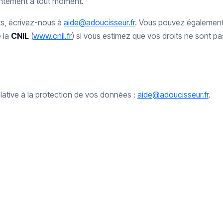
entement à tout moment.
ts, écrivez-nous à
aide@adoucisseur.fr
. Vous pouvez également 
 la
CNIL
(
www.cnil.fr
) si vous estimez que vos droits ne sont p
lative à la protection de vos données :
aide@adoucisseur.fr
.