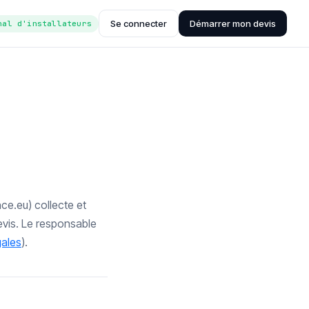
Se connecter
Démarrer mon devis
nal d'installateurs
ce.eu) collecte et
evis. Le responsable
gales
).