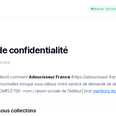
Réseau natio
de confidentialité
let 2026
 décrit comment
Adoucisseur France
(https://adoucisseur-fran
rsonnelles lorsque vous utilisez notre service de demande de d
OMPLÉTER : nom / raison sociale de l'éditeur] (voir
mentions lé
nous collectons