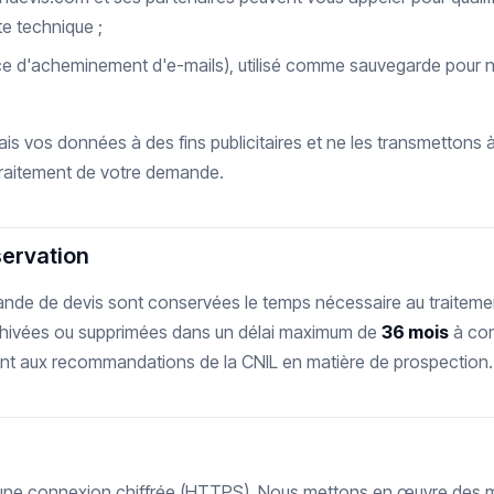
te technique ;
ce d'acheminement d'e-mails), utilisé comme sauvegarde pour no
s vos données à des fins publicitaires et ne les transmettons à
traitement de votre demande.
servation
de de devis sont conservées le temps nécessaire au traitem
archivées ou supprimées dans un délai maximum de
36 mois
à com
t aux recommandations de la CNIL en matière de prospection.
ia une connexion chiffrée (HTTPS). Nous mettons en œuvre des 