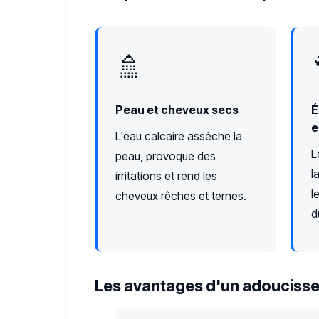
🚿
Peau et cheveux secs
É
e
L'eau calcaire assèche la
L
peau, provoque des
l
irritations et rend les
l
cheveux rêches et ternes.
d
Les avantages d'un adoucisse