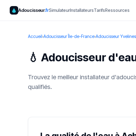
Adoucisseur
.fr
Simulateur
Installateurs
Tarifs
Ressources
Accueil
›
Adoucisseur Île-de-France
›
Adoucisseur Yvelines
💧 Adoucisseur d'ea
Trouvez le meilleur installateur d'adouc
qualifiés.
✓ 100 % gra