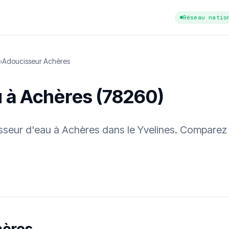
Réseau natio
›
Adoucisseur Achères
u à Achères (78260)
isseur d'eau à Achères dans le Yvelines. Comparez 
tuit
·
✓ Sans engagement
·
✓ Réponse sous 24 h
·
Dureté d'eau vérifi