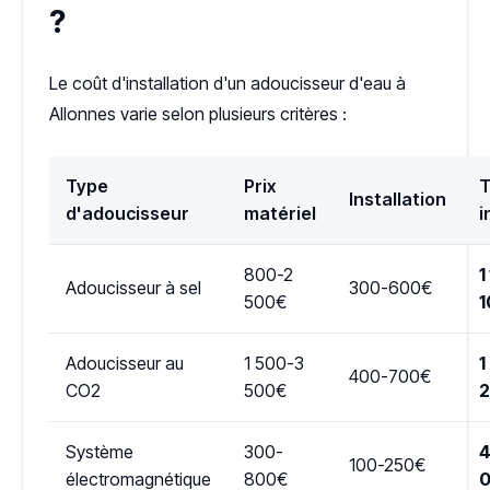
?
Le coût d'installation d'un adoucisseur d'eau à
Allonnes varie selon plusieurs critères :
Type
Prix
T
Installation
d'adoucisseur
matériel
i
800-2
1
Adoucisseur à sel
300-600€
500€
1
Adoucisseur au
1 500-3
1
400-700€
CO2
500€
Système
300-
4
100-250€
électromagnétique
800€