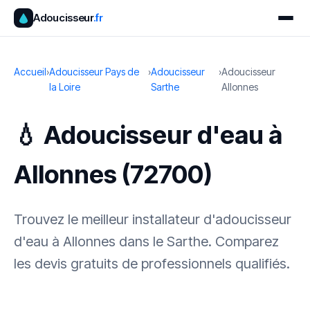
Adoucisseur
.fr
Accueil
›
Adoucisseur Pays de
›
Adoucisseur
›
Adoucisseur
la Loire
Sarthe
Allonnes
💧 Adoucisseur d'eau à
Allonnes (72700)
Trouvez le meilleur installateur d'adoucisseur
d'eau à Allonnes dans le Sarthe. Comparez
les devis gratuits de professionnels qualifiés.
✓ 100 % gratuit
·
✓ Sans engagement
·
✓ Réponse sous 24 h
·