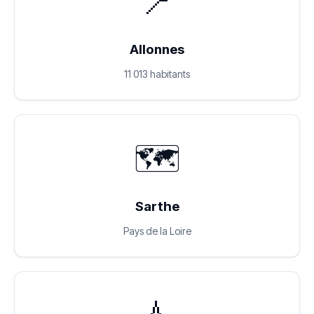
📍
Allonnes
11 013 habitants
🗺️
Sarthe
Pays de la Loire