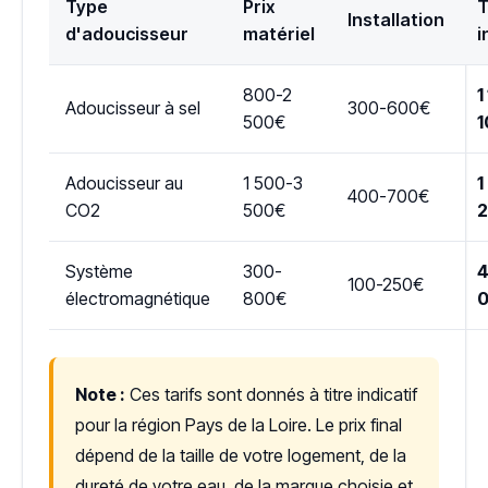
Type
Prix
T
Installation
d'adoucisseur
matériel
i
800-2
1
Adoucisseur à sel
300-600€
500€
1
Adoucisseur au
1 500-3
1
400-700€
CO2
500€
Système
300-
4
100-250€
électromagnétique
800€
Note :
Ces tarifs sont donnés à titre indicatif
pour la région Pays de la Loire. Le prix final
dépend de la taille de votre logement, de la
dureté de votre eau, de la marque choisie et