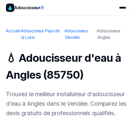
Adoucisseur
.fr
Accueil
›
Adoucisseur Pays de
›
Adoucisseur
›
Adoucisseur
la Loire
Vendée
Angles
💧 Adoucisseur d'eau à
Angles (85750)
Trouvez le meilleur installateur d'adoucisseur
d'eau à Angles dans le Vendée. Comparez les
devis gratuits de professionnels qualifiés.
✓ 100 % gratuit
·
✓ Sans engagement
·
✓ Réponse sous 24 h
·