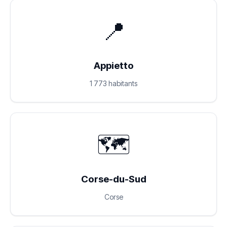
📍
Appietto
1 773 habitants
🗺️
Corse-du-Sud
Corse