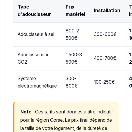
Type
Prix
T
Installation
d'adoucisseur
matériel
i
800-2
1
Adoucisseur à sel
300-600€
500€
1
Adoucisseur au
1 500-3
1
400-700€
CO2
500€
Système
300-
4
100-250€
électromagnétique
800€
Note :
Ces tarifs sont donnés à titre indicatif
pour la région Corse. Le prix final dépend de
la taille de votre logement, de la dureté de