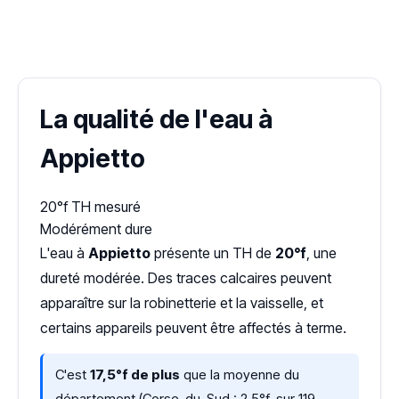
✓ 100 % gratuit
·
✓ Sans engagement
·
✓ Réponse sous 24 h
·
Dureté d'eau vérifiée (Hub'eau)
La qualité de l'eau à
Appietto
20°f
TH mesuré
Modérément dure
L'eau à
Appietto
présente un TH de
20°f
, une
dureté modérée. Des traces calcaires peuvent
apparaître sur la robinetterie et la vaisselle, et
certains appareils peuvent être affectés à terme.
C'est
17,5°f de plus
que la moyenne du
département (Corse-du-Sud : 2,5°f, sur 119