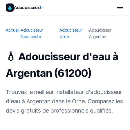
Adoucisseur
.fr
Accueil
›
Adoucisseur
›
Adoucisseur
›
Adoucisseur
Normandie
Orne
Argentan
💧 Adoucisseur d'eau à
Argentan (61200)
Trouvez le meilleur installateur d'adoucisseur
d'eau à Argentan dans le Orne. Comparez les
devis gratuits de professionnels qualifiés.
✓ 100 % gratuit
·
✓ Sans engagement
·
✓ Réponse sous 24 h
·