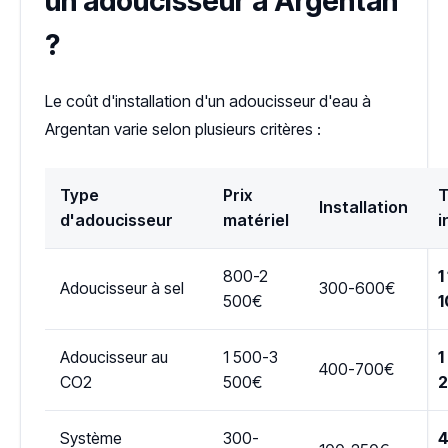
un adoucisseur à Argentan
?
Le coût d'installation d'un adoucisseur d'eau à
Argentan varie selon plusieurs critères :
Type
Prix
T
Installation
d'adoucisseur
matériel
i
800-2
1
Adoucisseur à sel
300-600€
500€
1
Adoucisseur au
1 500-3
1
400-700€
CO2
500€
Système
300-
4