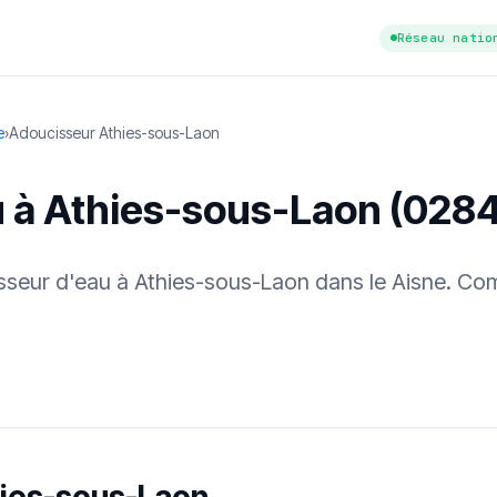
Réseau natio
e
›
Adoucisseur Athies-sous-Laon
u à Athies-sous-Laon (028
cisseur d'eau à Athies-sous-Laon dans le Aisne. Com
tuit
·
✓ Sans engagement
·
✓ Réponse sous 24 h
·
Dureté d'eau vérifi