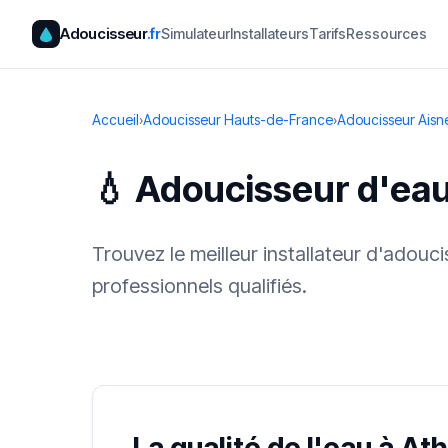
Adoucisseur
.fr
Simulateur
Installateurs
Tarifs
Ressources
Accueil
›
Adoucisseur Hauts-de-France
›
Adoucisseur Aisn
💧 Adoucisseur d'ea
Trouvez le meilleur installateur d'adou
professionnels qualifiés.
✓ 100 % gra