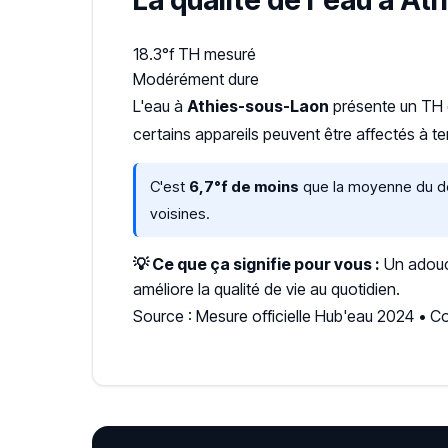
La qualité de l'eau à A
18.3°f
TH mesuré
Modérément dure
L'eau à
Athies-sous-Laon
présente un TH
certains appareils peuvent être affectés à t
C'est
6,7°f de moins
que la moyenne du dé
voisines.
💡 Ce que ça signifie pour vous :
Un adouci
améliore la qualité de vie au quotidien.
Source : Mesure officielle Hub'eau 2024 •