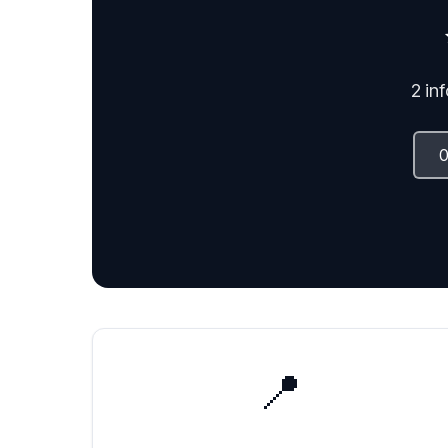
2 in
📍