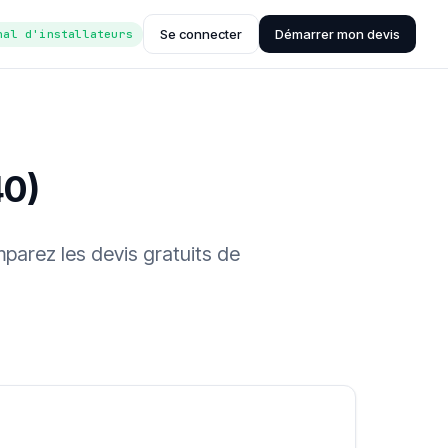
Se connecter
Démarrer mon devis
nal d'installateurs
40)
parez les devis gratuits de
ée (Hub'eau)