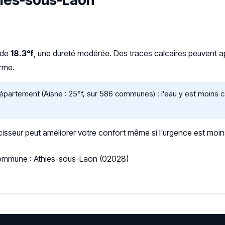
thies-sous-Laon
 de
18.3°f
, une dureté modérée. Des traces calcaires peuvent appar
erme.
partement (Aisne : 25°f, sur 586 communes) : l'eau y est moins 
sseur peut améliorer votre confort même si l'urgence est moin
 Commune : Athies-sous-Laon (02028)