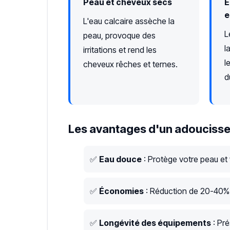
Peau et cheveux secs
É
e
L'eau calcaire assèche la
L
peau, provoque des
l
irritations et rend les
l
cheveux rêches et ternes.
d
Les avantages d'un adoucisse
✅
Eau douce
: Protège votre peau et
✅
Économies
: Réduction de 20-40% s
✅
Longévité des équipements
: Pré