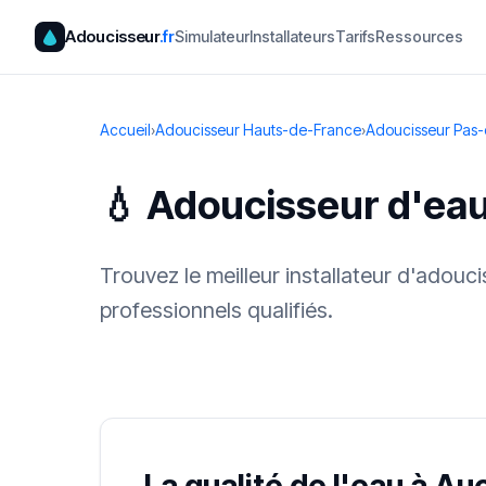
Adoucisseur
.fr
Simulateur
Installateurs
Tarifs
Ressources
Accueil
›
Adoucisseur Hauts-de-France
›
Adoucisseur Pas-
💧 Adoucisseur d'ea
Trouvez le meilleur installateur d'adou
professionnels qualifiés.
✓ 100 % gra