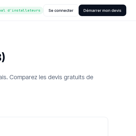
Se connecter
Démarrer mon devis
nal d'installateurs
8)
ais. Comparez les devis gratuits de
ée (Hub'eau)