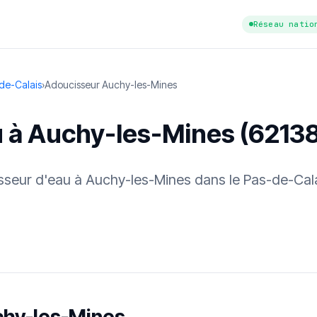
Réseau natio
de-Calais
›
Adoucisseur Auchy-les-Mines
u à Auchy-les-Mines (6213
cisseur d'eau à Auchy-les-Mines dans le Pas-de-Cal
tuit
·
✓ Sans engagement
·
✓ Réponse sous 24 h
·
Dureté d'eau vérifi