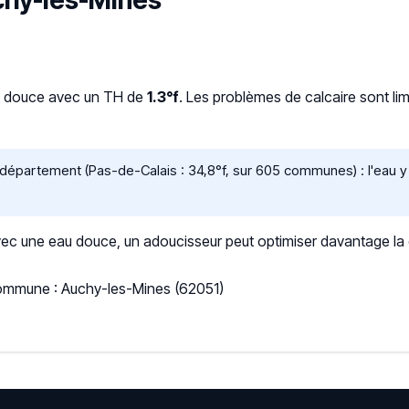
uchy-les-Mines
t douce avec un TH de
1.3°f
. Les problèmes de calcaire sont li
épartement (Pas-de-Calais : 34,8°f, sur 605 communes) : l'eau y 
 une eau douce, un adoucisseur peut optimiser davantage la qua
Commune : Auchy-les-Mines (62051)