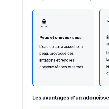
🚿
Peau et cheveux secs
É
e
L'eau calcaire assèche la
L
peau, provoque des
l
irritations et rend les
l
cheveux rêches et ternes.
d
Les avantages d'un adoucisse