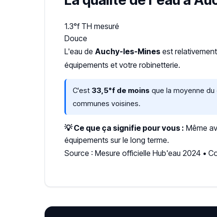
La qualité de l'eau à A
1.3°f
TH mesuré
Douce
L'eau de
Auchy-les-Mines
est relativemen
équipements et votre robinetterie.
C'est
33,5°f de moins
que la moyenne du d
communes voisines.
💡 Ce que ça signifie pour vous :
Même avec
équipements sur le long terme.
Source : Mesure officielle Hub'eau 2024 • 