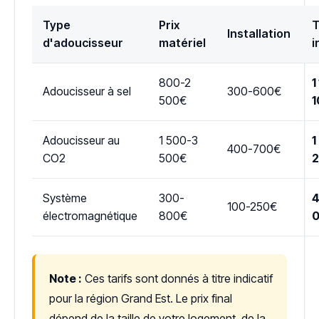
Type
Prix
T
Installation
d'adoucisseur
matériel
i
800-2
1
Adoucisseur à sel
300-600€
500€
1
Adoucisseur au
1 500-3
1
400-700€
CO2
500€
Système
300-
4
100-250€
électromagnétique
800€
Note :
Ces tarifs sont donnés à titre indicatif
pour la région Grand Est. Le prix final
dépend de la taille de votre logement, de la