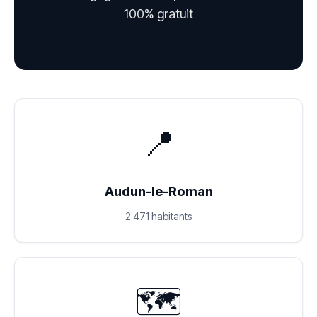
100% gratuit
📍
Audun-le-Roman
2 471 habitants
🗺️