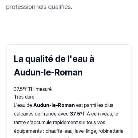
professionnels qualifiés.
✓ 100 % gratuit
·
✓ Sans engagement
·
✓ Réponse sous 24 h
·
Dureté d'eau vérifiée (Hub'eau)
La qualité de l'eau à
Audun-le-Roman
37.5°f
TH mesuré
Très dure
L'eau de
Audun-le-Roman
est parmi les plus
calcaires de France avec
37.5°f
. À ce niveau, le
tartre s'accumule rapidement sur tous vos
équipements : chauffe-eau, lave-linge, robinetterie