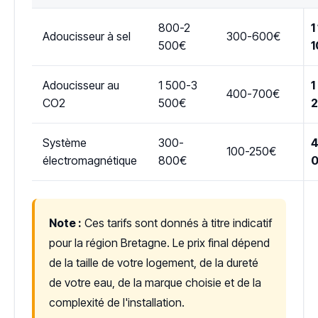
800-2
1
Adoucisseur à sel
300-600€
500€
1
Adoucisseur au
1 500-3
1
400-700€
CO2
500€
Système
300-
4
100-250€
électromagnétique
800€
Note :
Ces tarifs sont donnés à titre indicatif
pour la région Bretagne. Le prix final dépend
de la taille de votre logement, de la dureté
de votre eau, de la marque choisie et de la
complexité de l'installation.