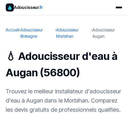
Adoucisseur
.fr
Accueil
›
Adoucisseur
›
Adoucisseur
›
Adoucisseur
Bretagne
Morbihan
Augan
💧 Adoucisseur d'eau à
Augan (56800)
Trouvez le meilleur installateur d'adoucisseur
d'eau à Augan dans le Morbihan. Comparez
les devis gratuits de professionnels qualifiés.
✓ 100 % gratuit
·
✓ Sans engagement
·
✓ Réponse sous 24 h
·