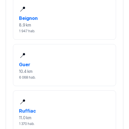
📍
Beignon
8.9 km
1 947 hab.
📍
Guer
10.4 km
6 068 hab.
📍
Ruffiac
11.0 km
1 370 hab.