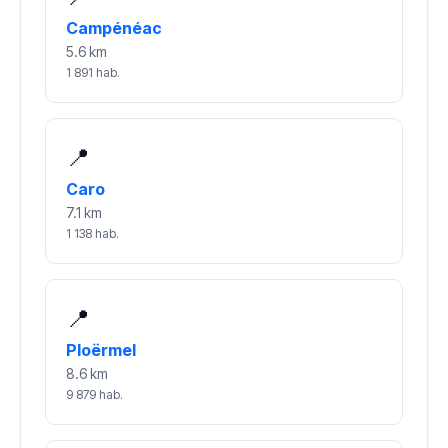
Campénéac
5.6 km
1 891 hab.
📍
Caro
7.1 km
1 138 hab.
📍
Ploërmel
8.6 km
9 879 hab.