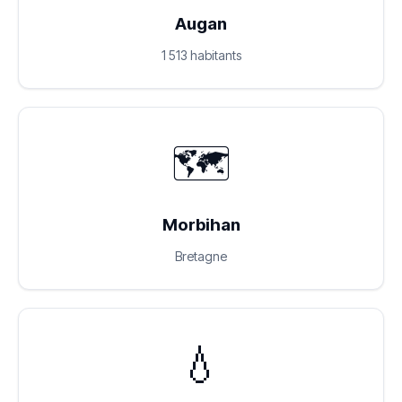
Augan
1 513 habitants
🗺️
Morbihan
Bretagne
💧