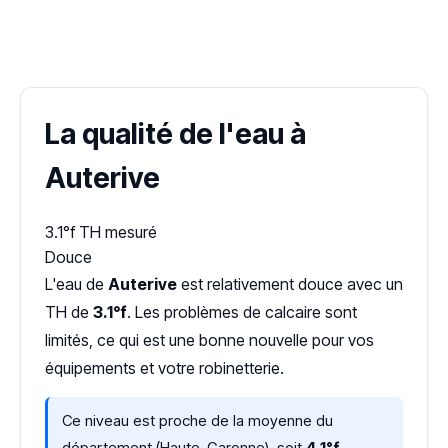
✓ 100 % gratuit
·
✓ Sans engagement
·
✓ Réponse sous 24 h
·
Dureté d'eau vérifiée (Hub'eau)
La qualité de l'eau à
Auterive
3.1°f
TH mesuré
Douce
L'eau de
Auterive
est relativement douce avec un
TH de
3.1°f
. Les problèmes de calcaire sont
limités, ce qui est une bonne nouvelle pour vos
équipements et votre robinetterie.
Ce niveau est proche de la moyenne du
département (Haute-Garonne), soit
4,1°f
,