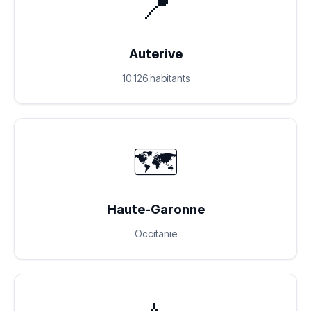
📍
Auterive
10 126 habitants
🗺️
Haute-Garonne
Occitanie