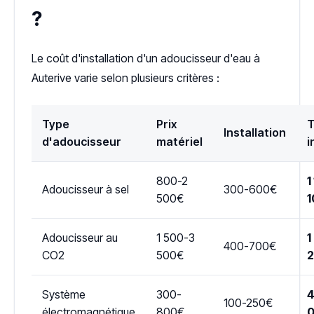
?
Le coût d'installation d'un adoucisseur d'eau à
Auterive varie selon plusieurs critères :
Type
Prix
T
Installation
d'adoucisseur
matériel
i
800-2
1
Adoucisseur à sel
300-600€
500€
1
Adoucisseur au
1 500-3
1
400-700€
CO2
500€
Système
300-
4
100-250€
électromagnétique
800€