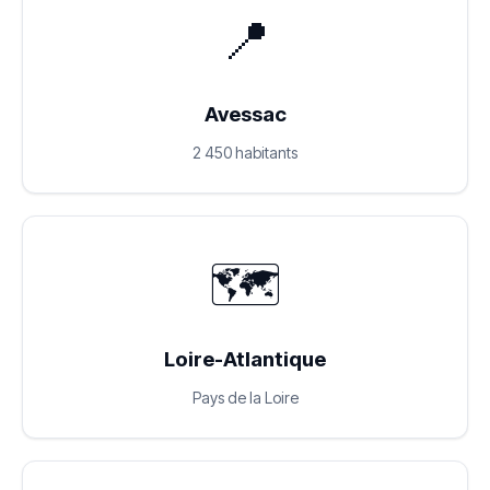
📍
Avessac
2 450 habitants
🗺️
Loire-Atlantique
Pays de la Loire