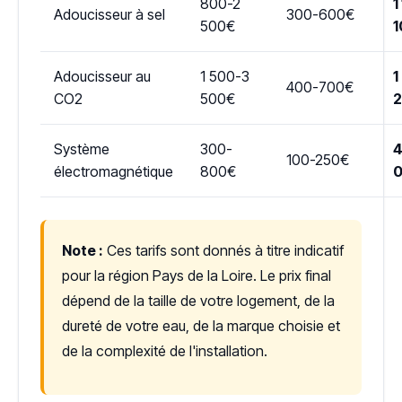
800-2
1
Adoucisseur à sel
300-600€
500€
1
Adoucisseur au
1 500-3
1
400-700€
CO2
500€
Système
300-
4
100-250€
électromagnétique
800€
Note :
Ces tarifs sont donnés à titre indicatif
pour la région Pays de la Loire. Le prix final
dépend de la taille de votre logement, de la
dureté de votre eau, de la marque choisie et
de la complexité de l'installation.