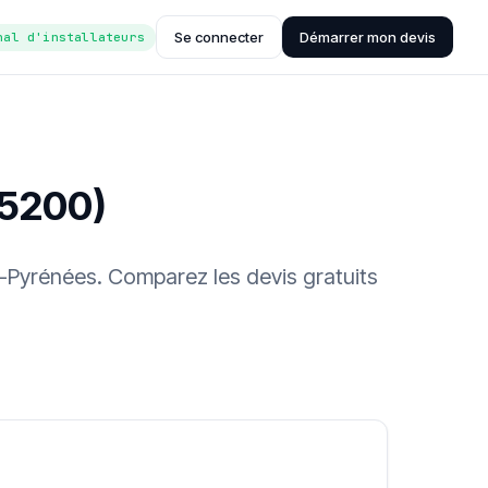
Se connecter
Démarrer mon devis
nal d'installateurs
65200)
s-Pyrénées. Comparez les devis gratuits
ée (Hub'eau)