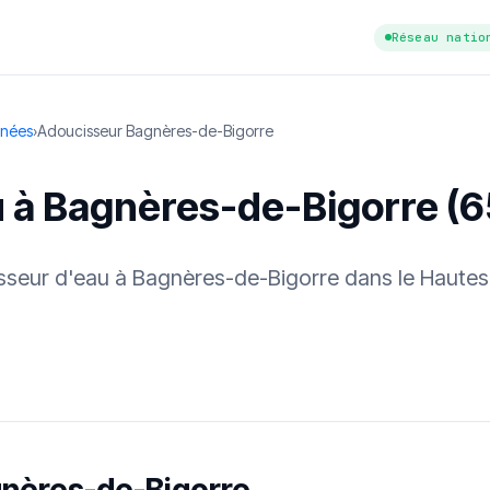
Réseau natio
énées
›
Adoucisseur Bagnères-de-Bigorre
u à Bagnères-de-Bigorre (
cisseur d'eau à Bagnères-de-Bigorre dans le Haute
tuit
·
✓ Sans engagement
·
✓ Réponse sous 24 h
·
Dureté d'eau vérifi