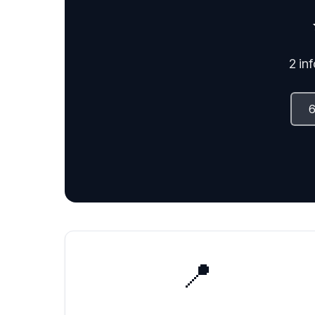
2 in
📍