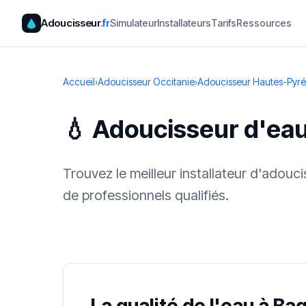
Adoucisseur
.fr
Simulateur
Installateurs
Tarifs
Ressources
Accueil
›
Adoucisseur Occitanie
›
Adoucisseur Hautes-Pyr
💧 Adoucisseur d'ea
Trouvez le meilleur installateur d'adou
de professionnels qualifiés.
✓ 100 % gra