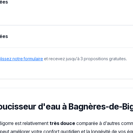
nées
nées
issez notre formulaire
et recevez jusqu'à 3 propositions gratuites.
doucisseur d'eau à Bagnères-de-Bi
Bigorre est relativement
très douce
comparée à d'autres comm
peut améliorer votre confort quotidien et la longévité de vos é