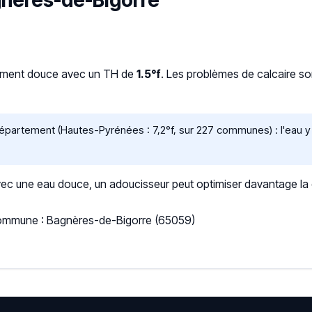
agnères-de-Bigorre
vement douce avec un TH de
1.5°f
. Les problèmes de calcaire so
artement (Hautes-Pyrénées : 7,2°f, sur 227 communes) : l'eau y 
 une eau douce, un adoucisseur peut optimiser davantage la qua
 Commune : Bagnères-de-Bigorre (65059)