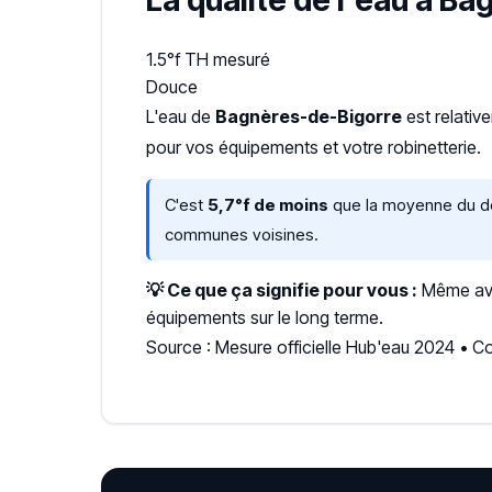
La qualité de l'eau à B
1.5°f
TH mesuré
Douce
L'eau de
Bagnères-de-Bigorre
est relati
pour vos équipements et votre robinetterie.
C'est
5,7°f de moins
que la moyenne du dép
communes voisines.
💡 Ce que ça signifie pour vous :
Même avec
équipements sur le long terme.
Source : Mesure officielle Hub'eau 2024 •