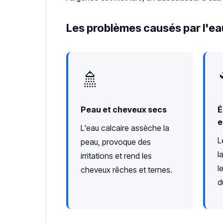
Les problèmes causés par l'ea
🚿
Peau et cheveux secs
É
e
L'eau calcaire assèche la
L
peau, provoque des
l
irritations et rend les
l
cheveux rêches et ternes.
d