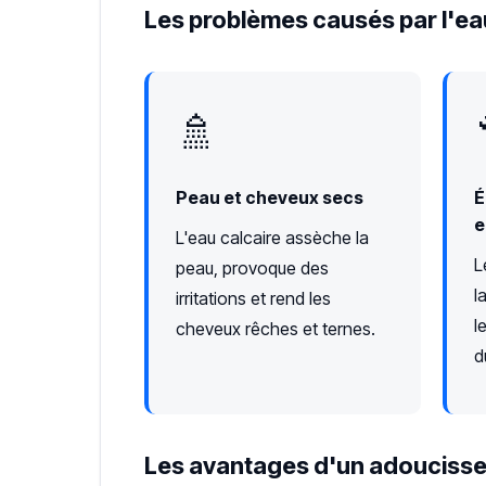
Les problèmes causés par l'eau
🚿
Peau et cheveux secs
É
e
L'eau calcaire assèche la
L
peau, provoque des
l
irritations et rend les
l
cheveux rêches et ternes.
d
Les avantages d'un adoucisse