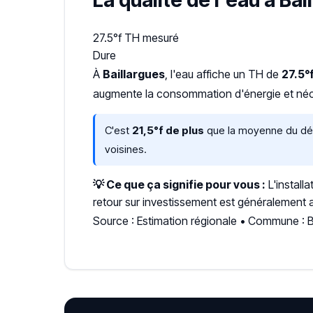
La qualité de l'eau à Bai
27.5°f
TH mesuré
Dure
À
Baillargues
, l'eau affiche un TH de
27.5°
augmente la consommation d'énergie et néce
C'est
21,5°f de plus
que la moyenne du dépa
voisines.
💡 Ce que ça signifie pour vous :
L'install
retour sur investissement est généralement a
Source : Estimation régionale • Commune : B