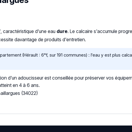
llargues
f
, caractéristique d'une eau
dure
. Le calcaire s'accumule prog
ssite davantage de produits d'entretien.
rtement (Hérault : 6°f, sur 191 communes) : l'eau y est plus cal
ation d'un adoucisseur est conseillée pour préserver vos équipem
tteint en 4 à 6 ans.
aillargues (34022)