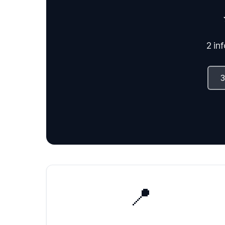
2 in
📍