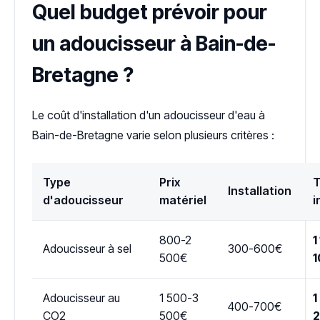
Quel budget prévoir pour
un adoucisseur à Bain-de-
Bretagne ?
Le coût d'installation d'un adoucisseur d'eau à
Bain-de-Bretagne varie selon plusieurs critères :
Type
Prix
T
Installation
d'adoucisseur
matériel
i
800-2
1
Adoucisseur à sel
300-600€
500€
1
Adoucisseur au
1 500-3
1
400-700€
CO2
500€