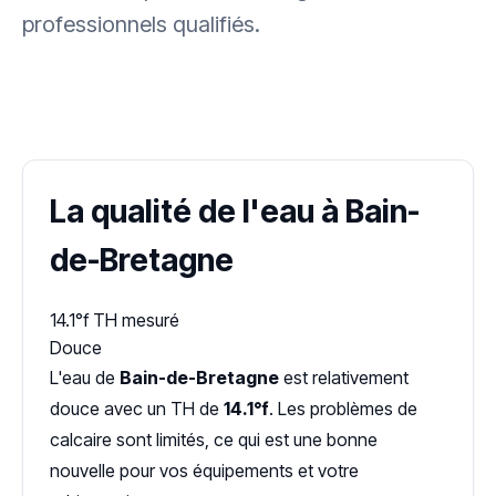
professionnels qualifiés.
✓ 100 % gratuit
·
✓ Sans engagement
·
✓ Réponse sous 24 h
·
Dureté d'eau vérifiée (Hub'eau)
La qualité de l'eau à Bain-
de-Bretagne
14.1°f
TH mesuré
Douce
L'eau de
Bain-de-Bretagne
est relativement
douce avec un TH de
14.1°f
. Les problèmes de
calcaire sont limités, ce qui est une bonne
nouvelle pour vos équipements et votre