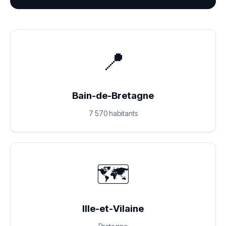
📍
Bain-de-Bretagne
7 570 habitants
🗺️
Ille-et-Vilaine