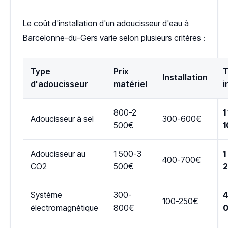
Le coût d'installation d'un adoucisseur d'eau à
Barcelonne-du-Gers varie selon plusieurs critères :
Type
Prix
T
Installation
d'adoucisseur
matériel
i
800-2
1
Adoucisseur à sel
300-600€
500€
1
Adoucisseur au
1 500-3
1
400-700€
CO2
500€
Système
300-
4
100-250€
électromagnétique
800€