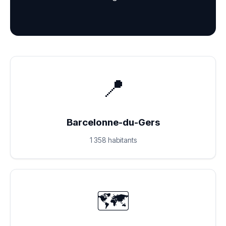
📍
Barcelonne-du-Gers
1 358 habitants
🗺️