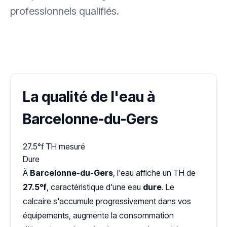
professionnels qualifiés.
✓ 100 % gratuit
·
✓ Sans engagement
·
✓ Réponse sous 24 h
·
Dureté d'eau vérifiée (Hub'eau)
La qualité de l'eau à
Barcelonne-du-Gers
27.5°f
TH mesuré
Dure
À
Barcelonne-du-Gers
, l'eau affiche un TH de
27.5°f
, caractéristique d'une eau
dure
. Le
calcaire s'accumule progressivement dans vos
équipements, augmente la consommation