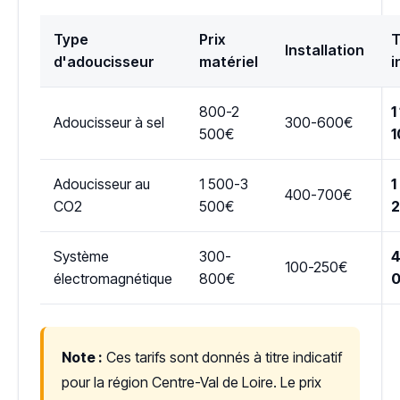
Type
Prix
T
Installation
d'adoucisseur
matériel
i
800-2
1
Adoucisseur à sel
300-600€
500€
1
Adoucisseur au
1 500-3
1
400-700€
CO2
500€
Système
300-
4
100-250€
électromagnétique
800€
Note :
Ces tarifs sont donnés à titre indicatif
pour la région Centre-Val de Loire. Le prix