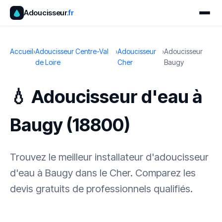
Adoucisseur
.fr
Accueil
›
Adoucisseur Centre-Val
›
Adoucisseur
›
Adoucisseur
de Loire
Cher
Baugy
💧 Adoucisseur d'eau à
Baugy (18800)
Trouvez le meilleur installateur d'adoucisseur
d'eau à Baugy dans le Cher. Comparez les
devis gratuits de professionnels qualifiés.
✓ 100 % gratuit
·
✓ Sans engagement
·
✓ Réponse sous 24 h
·