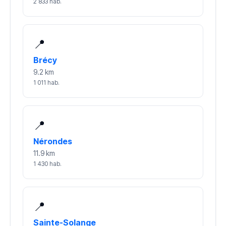
2 833 hab.
📍
Brécy
9.2 km
1 011 hab.
📍
Nérondes
11.9 km
1 430 hab.
📍
Sainte-Solange