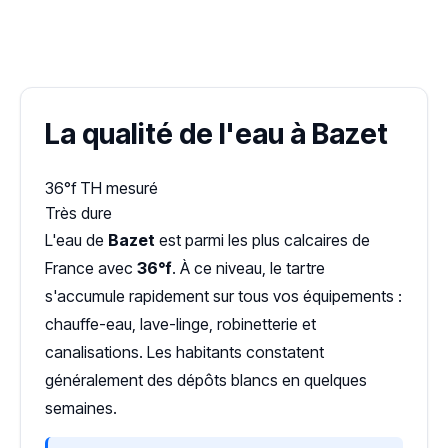
✓ 100 % gratuit
·
✓ Sans engagement
·
✓ Réponse sous 24 h
·
Dureté d'eau vérifiée (Hub'eau)
La qualité de l'eau à Bazet
36°f
TH mesuré
Très dure
L'eau de
Bazet
est parmi les plus calcaires de
France avec
36°f
. À ce niveau, le tartre
s'accumule rapidement sur tous vos équipements :
chauffe-eau, lave-linge, robinetterie et
canalisations. Les habitants constatent
généralement des dépôts blancs en quelques
semaines.