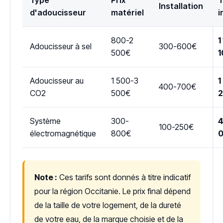
Installation
d'adoucisseur
matériel
i
800-2
1
Adoucisseur à sel
300-600€
500€
1
Adoucisseur au
1 500-3
1
400-700€
CO2
500€
Système
300-
4
100-250€
électromagnétique
800€
Note :
Ces tarifs sont donnés à titre indicatif
pour la région Occitanie. Le prix final dépend
de la taille de votre logement, de la dureté
de votre eau, de la marque choisie et de la