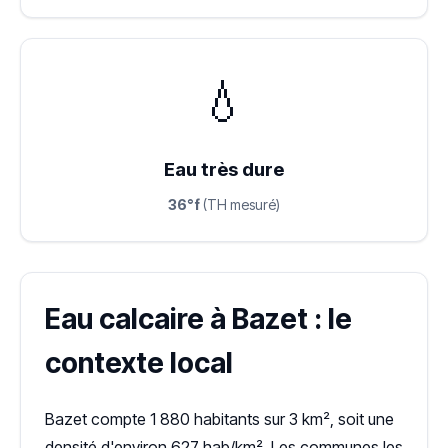
💧
Eau très dure
36°f
(TH mesuré)
Eau calcaire à Bazet : le
contexte local
Bazet compte 1 880 habitants sur 3 km², soit une
densité d'environ 627 hab/km². Les communes les