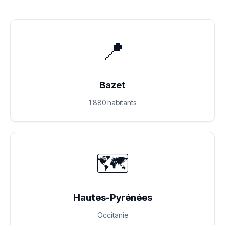
📍
Bazet
1 880 habitants
🗺️
Hautes-Pyrénées
Occitanie