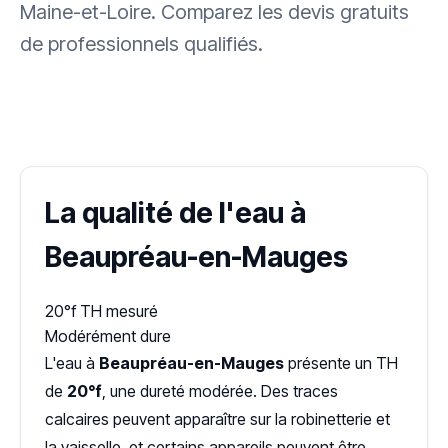
Maine-et-Loire. Comparez les devis gratuits
de professionnels qualifiés.
✓ 100 % gratuit
·
✓ Sans engagement
·
✓ Réponse sous 24 h
·
Dureté d'eau vérifiée (Hub'eau)
La qualité de l'eau à
Beaupréau-en-Mauges
20°f
TH mesuré
Modérément dure
L'eau à
Beaupréau-en-Mauges
présente un TH
de
20°f
, une dureté modérée. Des traces
calcaires peuvent apparaître sur la robinetterie et
la vaisselle, et certains appareils peuvent être