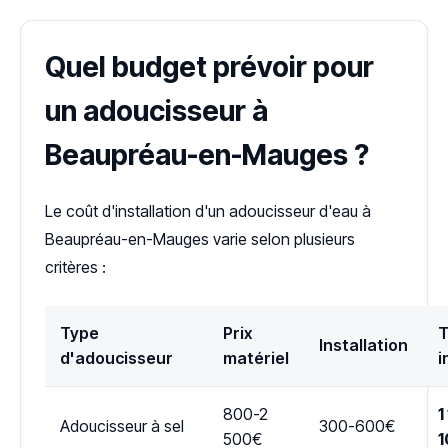
Quel budget prévoir pour
un adoucisseur à
Beaupréau-en-Mauges ?
Le coût d'installation d'un adoucisseur d'eau à
Beaupréau-en-Mauges varie selon plusieurs
critères :
Type
Prix
T
Installation
d'adoucisseur
matériel
i
800-2
1
Adoucisseur à sel
300-600€
500€
1