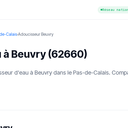
Réseau natio
de-Calais
›
Adoucisseur Beuvry
u à Beuvry (62660)
cisseur d'eau à Beuvry dans le Pas-de-Calais. Compa
tuit
·
✓ Sans engagement
·
✓ Réponse sous 24 h
·
Dureté d'eau vérifi