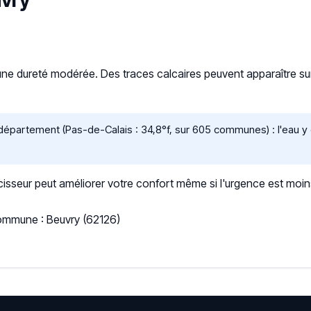
uvry
une dureté modérée. Des traces calcaires peuvent apparaître sur l
partement (Pas-de-Calais : 34,8°f, sur 605 communes) : l'eau y e
sseur peut améliorer votre confort même si l'urgence est moin
Commune : Beuvry (62126)