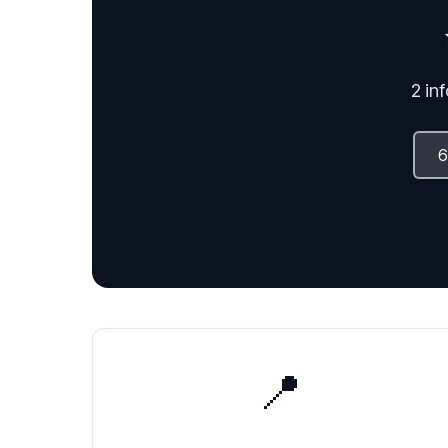
2 in
📍