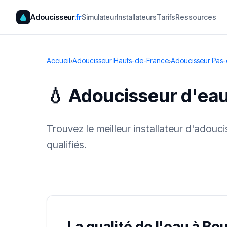
Adoucisseur
.fr
Simulateur
Installateurs
Tarifs
Ressources
Accueil
›
Adoucisseur Hauts-de-France
›
Adoucisseur Pas-
💧 Adoucisseur d'ea
Trouvez le meilleur installateur d'adou
qualifiés.
✓ 100 % gra