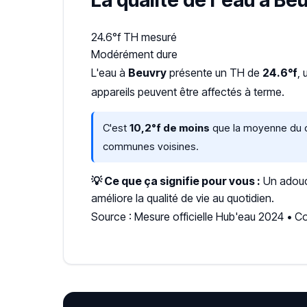
La qualité de l'eau à Be
24.6°f
TH mesuré
Modérément dure
L'eau à
Beuvry
présente un TH de
24.6°f
, 
appareils peuvent être affectés à terme.
C'est
10,2°f de moins
que la moyenne du dé
communes voisines.
💡 Ce que ça signifie pour vous :
Un adouci
améliore la qualité de vie au quotidien.
Source : Mesure officielle Hub'eau 2024 • 