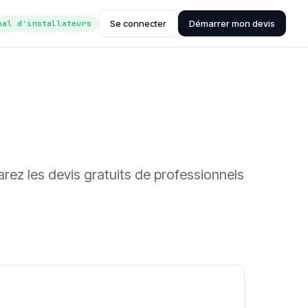
Se connecter
Démarrer mon devis
nal d'installateurs
rez les devis gratuits de professionnels
ée (Hub'eau)