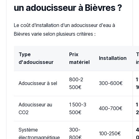
un adoucisseur à Bièvres ?
Le coût d'installation d'un adoucisseur d'eau à
Bièvres varie selon plusieurs critères :
Type
Prix
T
Installation
d'adoucisseur
matériel
i
800-2
1
Adoucisseur à sel
300-600€
500€
1
Adoucisseur au
1 500-3
1
400-700€
CO2
500€
Système
300-
4
100-250€
électromagnétique
800€