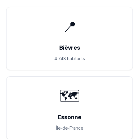
📍
Bièvres
4 748 habitants
🗺️
Essonne
Île-de-France