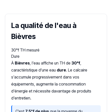
Dureté d'eau vérifiée (Hub'eau)
La qualité de l'eau à
Bièvres
30°f
TH mesuré
Dure
À
Bièvres
, l'eau affiche un TH de
30°f
,
caractéristique d'une eau
dure
. Le calcaire
s'accumule progressivement dans vos
équipements, augmente la consommation
d'énergie et nécessite davantage de produits
d'entretien.
C'est
7,5°f de plus
que la moyenne du