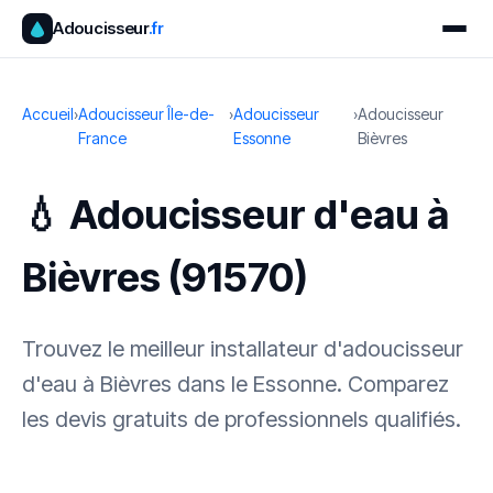
Adoucisseur
.fr
Accueil
›
Adoucisseur Île-de-
›
Adoucisseur
›
Adoucisseur
France
Essonne
Bièvres
💧 Adoucisseur d'eau à
Bièvres (91570)
Trouvez le meilleur installateur d'adoucisseur
d'eau à Bièvres dans le Essonne. Comparez
les devis gratuits de professionnels qualifiés.
✓ 100 % gratuit
·
✓ Sans engagement
·
✓ Réponse sous 24 h
·