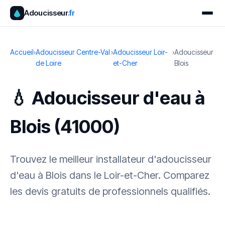
Adoucisseur
.fr
Accueil
›
Adoucisseur Centre-Val
›
Adoucisseur Loir-
›
Adoucisseur
de Loire
et-Cher
Blois
💧 Adoucisseur d'eau à
Blois (41000)
Trouvez le meilleur installateur d'adoucisseur
d'eau à Blois dans le Loir-et-Cher. Comparez
les devis gratuits de professionnels qualifiés.
✓ 100 % gratuit
·
✓ Sans engagement
·
✓ Réponse sous 24 h
·