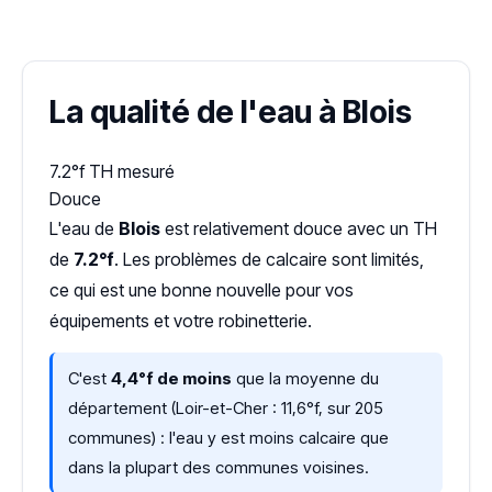
Dureté d'eau vérifiée (Hub'eau)
La qualité de l'eau à Blois
7.2°f
TH mesuré
Douce
L'eau de
Blois
est relativement douce avec un TH
de
7.2°f
. Les problèmes de calcaire sont limités,
ce qui est une bonne nouvelle pour vos
équipements et votre robinetterie.
C'est
4,4°f de moins
que la moyenne du
département (Loir-et-Cher : 11,6°f, sur 205
communes) : l'eau y est moins calcaire que
dans la plupart des communes voisines.