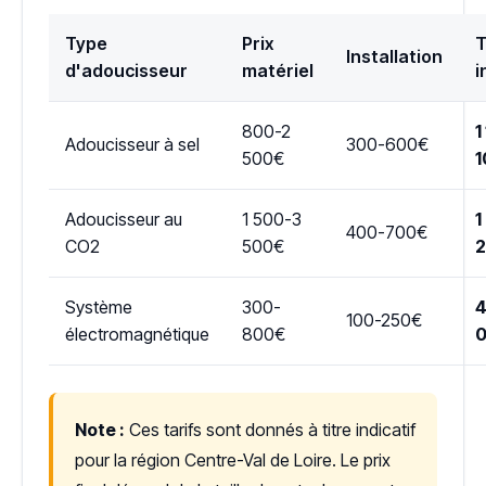
Type
Prix
T
Installation
d'adoucisseur
matériel
i
800-2
1
Adoucisseur à sel
300-600€
500€
1
Adoucisseur au
1 500-3
1
400-700€
CO2
500€
Système
300-
4
100-250€
électromagnétique
800€
Note :
Ces tarifs sont donnés à titre indicatif
pour la région Centre-Val de Loire. Le prix