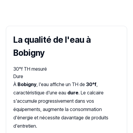
✓ 100 % gratuit
·
✓ Sans engagement
·
✓ Réponse sous 24 h
·
Dureté d'eau vérifiée (Hub'eau)
La qualité de l'eau à
Bobigny
30°f
TH mesuré
Dure
À
Bobigny
, l'eau affiche un TH de
30°f
,
caractéristique d'une eau
dure
. Le calcaire
s'accumule progressivement dans vos
équipements, augmente la consommation
d'énergie et nécessite davantage de produits
d'entretien.