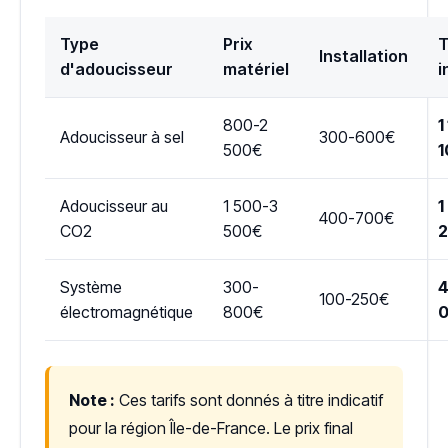
Type
Prix
T
Installation
d'adoucisseur
matériel
i
800-2
1
Adoucisseur à sel
300-600€
500€
1
Adoucisseur au
1 500-3
1
400-700€
CO2
500€
Système
300-
4
100-250€
électromagnétique
800€
Note :
Ces tarifs sont donnés à titre indicatif
pour la région Île-de-France. Le prix final