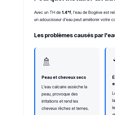
Avec un TH de
1.4°f
, l'eau de Bogève est r
un adoucisseur d'eau peut améliorer votre co
Les problèmes causés par l'ea
🚿
Peau et cheveux secs
É
e
L'eau calcaire assèche la
L
peau, provoque des
l
irritations et rend les
l
cheveux rêches et ternes.
d