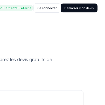
Se connecter
Démarrer mon devis
nal d'installateurs
rez les devis gratuits de
ée (Hub'eau)