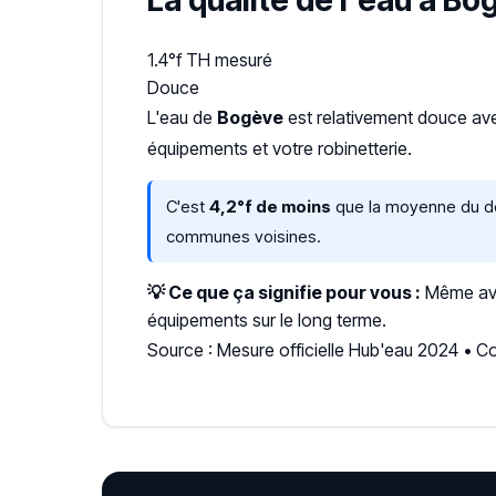
La qualité de l'eau à Bo
1.4°f
TH mesuré
Douce
L'eau de
Bogève
est relativement douce a
équipements et votre robinetterie.
C'est
4,2°f de moins
que la moyenne du dép
communes voisines.
💡 Ce que ça signifie pour vous :
Même avec
équipements sur le long terme.
Source : Mesure officielle Hub'eau 2024 •