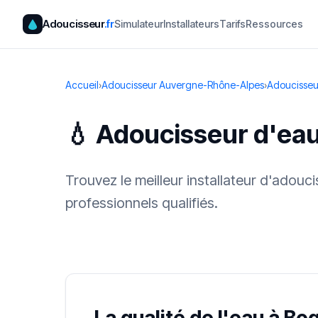
Adoucisseur
.fr
Simulateur
Installateurs
Tarifs
Ressources
Accueil
›
Adoucisseur Auvergne-Rhône-Alpes
›
Adoucisseu
💧 Adoucisseur d'ea
Trouvez le meilleur installateur d'adou
professionnels qualifiés.
✓ 100 % gra