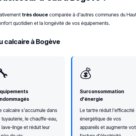
elativement
très douce
comparée à d'autres communes du Haute
nfort quotidien et la longévité de vos équipements.
u calcaire à Bogève
🔧
💰
quipements
Surconsommation
ndommagés
d'énergie
e calcaire s'accumule dans
Le tartre réduit l'efficacité
a tuyauterie, le chauffe-eau,
énergétique de vos
e lave-linge et réduit leur
appareils et augmente vot
urée de vie.
facture d'électricité.