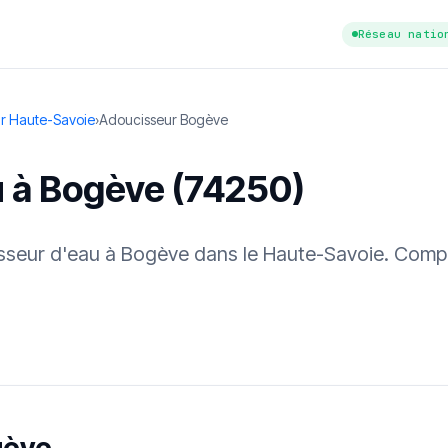
Réseau natio
r Haute-Savoie
›
Adoucisseur Bogève
u à Bogève (74250)
cisseur d'eau à Bogève dans le Haute-Savoie. Compa
tuit
·
✓ Sans engagement
·
✓ Réponse sous 24 h
·
Dureté d'eau vérifi