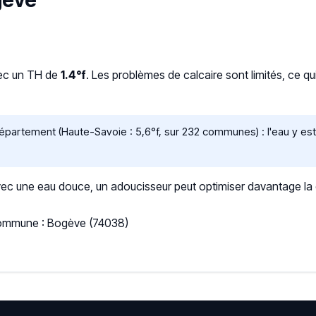
gève
vec un TH de
1.4°f
. Les problèmes de calcaire sont limités, ce q
artement (Haute-Savoie : 5,6°f, sur 232 communes) : l'eau y est 
 une eau douce, un adoucisseur peut optimiser davantage la qua
 Commune : Bogève (74038)