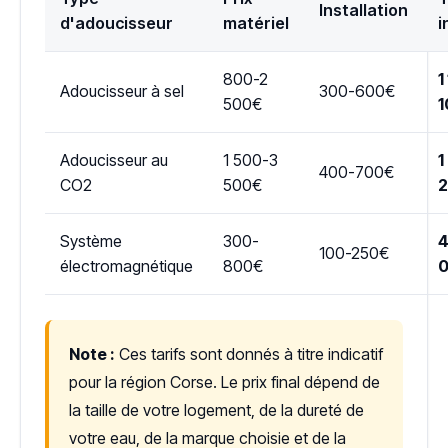
Installation
d'adoucisseur
matériel
i
800-2
1
Adoucisseur à sel
300-600€
500€
1
Adoucisseur au
1 500-3
1
400-700€
CO2
500€
Système
300-
4
100-250€
électromagnétique
800€
Note :
Ces tarifs sont donnés à titre indicatif
pour la région Corse. Le prix final dépend de
la taille de votre logement, de la dureté de
votre eau, de la marque choisie et de la