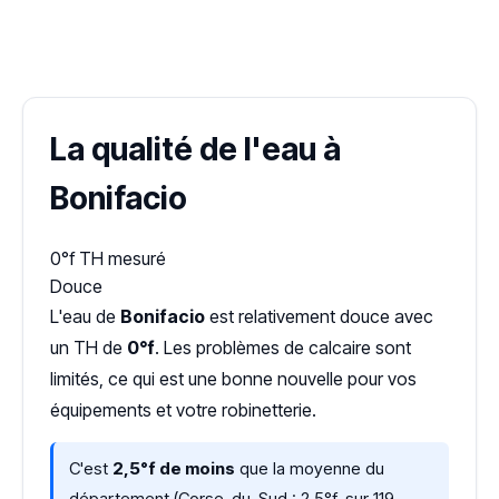
✓ 100 % gratuit
·
✓ Sans engagement
·
✓ Réponse sous 24 h
·
Dureté d'eau vérifiée (Hub'eau)
La qualité de l'eau à
Bonifacio
0°f
TH mesuré
Douce
L'eau de
Bonifacio
est relativement douce avec
un TH de
0°f
. Les problèmes de calcaire sont
limités, ce qui est une bonne nouvelle pour vos
équipements et votre robinetterie.
C'est
2,5°f de moins
que la moyenne du
département (Corse-du-Sud : 2,5°f, sur 119