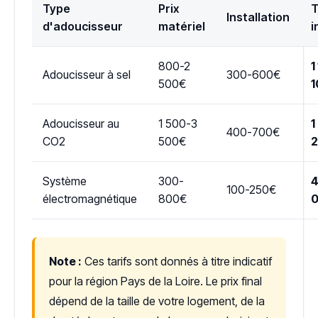
Type
Prix
T
Installation
d'adoucisseur
matériel
i
800-2
1
Adoucisseur à sel
300-600€
500€
1
Adoucisseur au
1 500-3
1
400-700€
CO2
500€
Système
300-
4
100-250€
électromagnétique
800€
Note :
Ces tarifs sont donnés à titre indicatif
pour la région Pays de la Loire. Le prix final
dépend de la taille de votre logement, de la