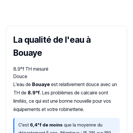
✓ 100 % gratuit
·
✓ Sans engagement
·
✓ Réponse sous 24 h
·
Dureté d'eau vérifiée (Hub'eau)
La qualité de l'eau à
Bouaye
8.9°f
TH mesuré
Douce
L'eau de
Bouaye
est relativement douce avec un
TH de
8.9°f
. Les problèmes de calcaire sont
limités, ce qui est une bonne nouvelle pour vos
équipements et votre robinetterie.
C'est
6,4°f de moins
que la moyenne du
département (Loire-Atlantique : 15,3°f, sur 189