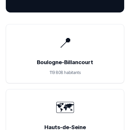
📍
Boulogne-Billancourt
119 808 habitants
🗺️
Hauts-de-Seine