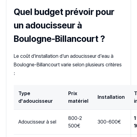
Quel budget prévoir pour
un adoucisseur à
Boulogne-Billancourt ?
Le coût d'installation d'un adoucisseur d'eau à
Boulogne-Billancourt varie selon plusieurs critères
:
Type
Prix
T
Installation
d'adoucisseur
matériel
i
800-2
1
Adoucisseur à sel
300-600€
500€
1