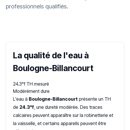
professionnels qualifiés.
✓ 100 % gratuit
·
✓ Sans engagement
·
✓ Réponse sous 24 h
·
Dureté d'eau vérifiée (Hub'eau)
La qualité de l'eau à
Boulogne-Billancourt
24.3°f
TH mesuré
Modérément dure
L'eau à
Boulogne-Billancourt
présente un TH
de
24.3°f
, une dureté modérée. Des traces
calcaires peuvent apparaître sur la robinetterie et
la vaisselle, et certains appareils peuvent être