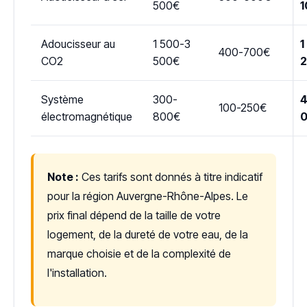
500€
1
Adoucisseur au
1 500-3
1
400-700€
CO2
500€
Système
300-
4
100-250€
électromagnétique
800€
Note :
Ces tarifs sont donnés à titre indicatif
pour la région Auvergne-Rhône-Alpes. Le
prix final dépend de la taille de votre
logement, de la dureté de votre eau, de la
marque choisie et de la complexité de
l'installation.