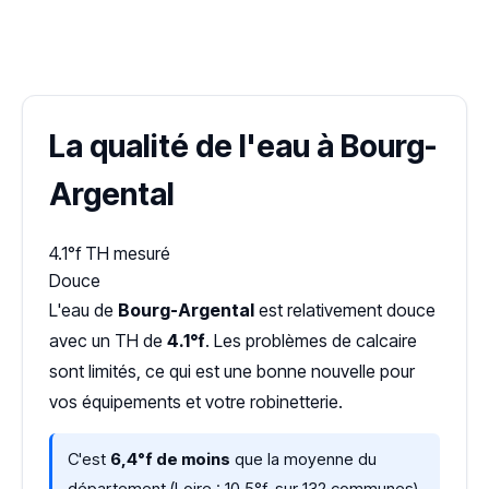
✓ 100 % gratuit
·
✓ Sans engagement
·
✓ Réponse sous 24 h
·
Dureté d'eau vérifiée (Hub'eau)
La qualité de l'eau à Bourg-
Argental
4.1°f
TH mesuré
Douce
L'eau de
Bourg-Argental
est relativement douce
avec un TH de
4.1°f
. Les problèmes de calcaire
sont limités, ce qui est une bonne nouvelle pour
vos équipements et votre robinetterie.
C'est
6,4°f de moins
que la moyenne du
département (Loire : 10,5°f, sur 132 communes)