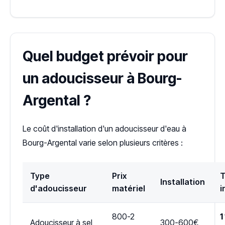
Quel budget prévoir pour
un adoucisseur à Bourg-
Argental ?
Le coût d'installation d'un adoucisseur d'eau à
Bourg-Argental varie selon plusieurs critères :
Type
Prix
T
Installation
d'adoucisseur
matériel
i
800-2
1
Adoucisseur à sel
300-600€