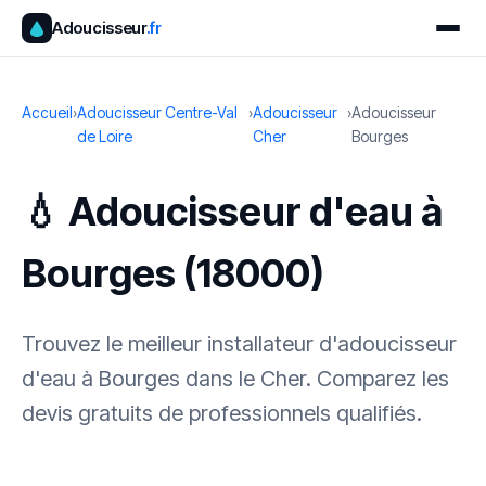
Adoucisseur
.fr
Accueil
›
Adoucisseur Centre-Val
›
Adoucisseur
›
Adoucisseur
de Loire
Cher
Bourges
💧 Adoucisseur d'eau à
Bourges (18000)
Trouvez le meilleur installateur d'adoucisseur
d'eau à Bourges dans le Cher. Comparez les
devis gratuits de professionnels qualifiés.
✓ 100 % gratuit
·
✓ Sans engagement
·
✓ Réponse sous 24 h
·