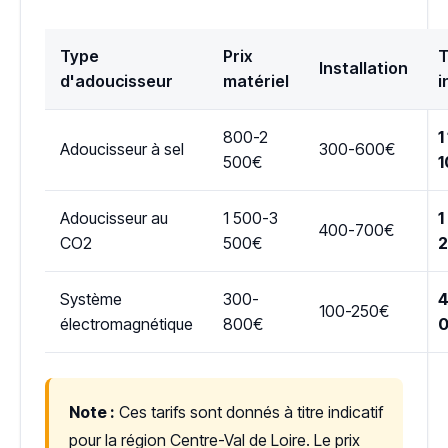
Type
Prix
T
Installation
d'adoucisseur
matériel
i
800-2
1
Adoucisseur à sel
300-600€
500€
1
Adoucisseur au
1 500-3
1
400-700€
CO2
500€
Système
300-
4
100-250€
électromagnétique
800€
Note :
Ces tarifs sont donnés à titre indicatif
pour la région Centre-Val de Loire. Le prix