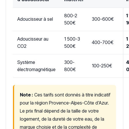
800-2
1
Adoucisseur à sel
300-600€
500€
1
Adoucisseur au
1 500-3
1
400-700€
CO2
500€
Système
300-
4
100-250€
électromagnétique
800€
Note :
Ces tarifs sont donnés à titre indicatif
pour la région Provence-Alpes-Côte d'Azur.
Le prix final dépend de la taille de votre
logement, de la dureté de votre eau, de la
marque choisie et de la complexité de