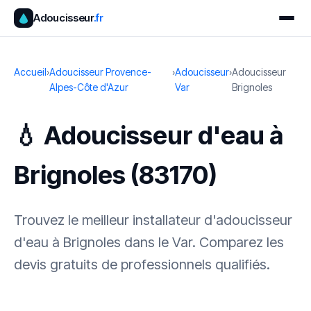
Adoucisseur
.fr
Accueil
›
Adoucisseur Provence-
›
Adoucisseur
›
Adoucisseur
Alpes-Côte d'Azur
Var
Brignoles
💧 Adoucisseur d'eau à
Brignoles (83170)
Trouvez le meilleur installateur d'adoucisseur
d'eau à Brignoles dans le Var. Comparez les
devis gratuits de professionnels qualifiés.
✓ 100 % gratuit
·
✓ Sans engagement
·
✓ Réponse sous 24 h
·