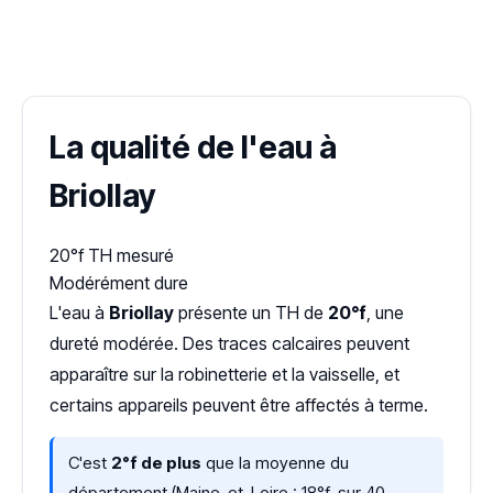
✓ 100 % gratuit
·
✓ Sans engagement
·
✓ Réponse sous 24 h
·
Dureté d'eau vérifiée (Hub'eau)
La qualité de l'eau à
Briollay
20°f
TH mesuré
Modérément dure
L'eau à
Briollay
présente un TH de
20°f
, une
dureté modérée. Des traces calcaires peuvent
apparaître sur la robinetterie et la vaisselle, et
certains appareils peuvent être affectés à terme.
C'est
2°f de plus
que la moyenne du
département (Maine-et-Loire : 18°f, sur 40