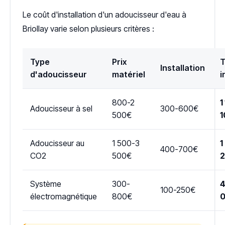
Le coût d'installation d'un adoucisseur d'eau à
Briollay varie selon plusieurs critères :
Type
Prix
T
Installation
d'adoucisseur
matériel
i
800-2
1
Adoucisseur à sel
300-600€
500€
1
Adoucisseur au
1 500-3
1
400-700€
CO2
500€
Système
300-
4
100-250€
électromagnétique
800€