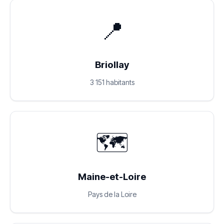
📍
Briollay
3 151 habitants
🗺️
Maine-et-Loire
Pays de la Loire