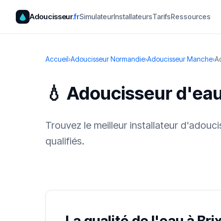
Adoucisseur
.fr
Simulateur
Installateurs
Tarifs
Ressources
Accueil
›
Adoucisseur Normandie
›
Adoucisseur Manche
›
Ad
💧 Adoucisseur d'eau
Trouvez le meilleur installateur d'adou
qualifiés.
✓ 100 % gra