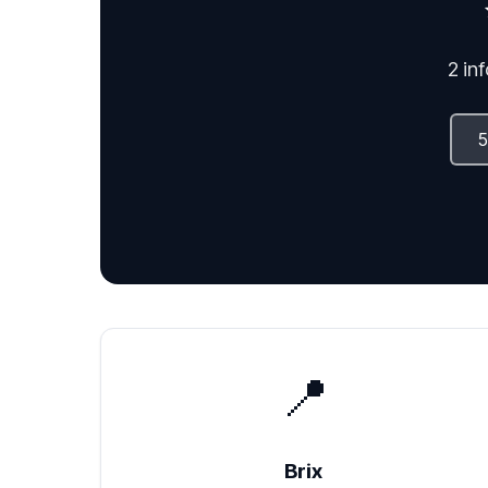
2 in
📍
Brix