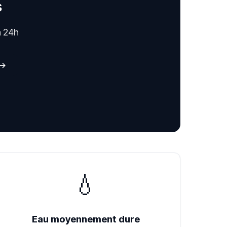
s
n 24h
 →
💧
Eau moyennement dure