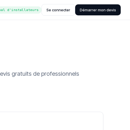
Se connecter
Démarrer mon devis
nal d'installateurs
evis gratuits de professionnels
ée (Hub'eau)