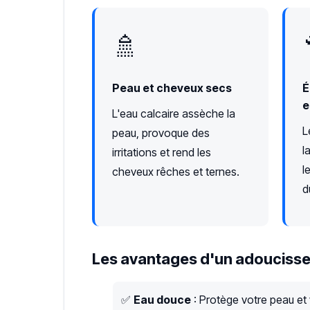
🚿
Peau et cheveux secs
É
e
L'eau calcaire assèche la
L
peau, provoque des
l
irritations et rend les
l
cheveux rêches et ternes.
d
Les avantages d'un adoucisse
✅
Eau douce
: Protège votre peau et