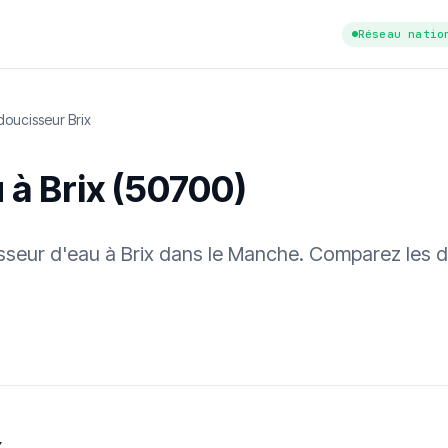
Réseau natio
oucisseur Brix
 à Brix (50700)
cisseur d'eau à Brix dans le Manche. Comparez les d
tuit
·
✓ Sans engagement
·
✓ Réponse sous 24 h
·
Dureté d'eau vérifi