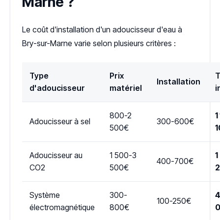
Marne ?
Le coût d'installation d'un adoucisseur d'eau à
Bry-sur-Marne varie selon plusieurs critères :
Type
Prix
T
Installation
d'adoucisseur
matériel
i
800-2
1
Adoucisseur à sel
300-600€
500€
1
Adoucisseur au
1 500-3
1
400-700€
CO2
500€
Système
300-
4
100-250€
électromagnétique
800€