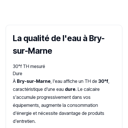
✓ 100 % gratuit
·
✓ Sans engagement
·
✓ Réponse sous 24 h
·
Dureté d'eau vérifiée (Hub'eau)
La qualité de l'eau à Bry-
sur-Marne
30°f
TH mesuré
Dure
À
Bry-sur-Marne
, l'eau affiche un TH de
30°f
,
caractéristique d'une eau
dure
. Le calcaire
s'accumule progressivement dans vos
équipements, augmente la consommation
d'énergie et nécessite davantage de produits
d'entretien.