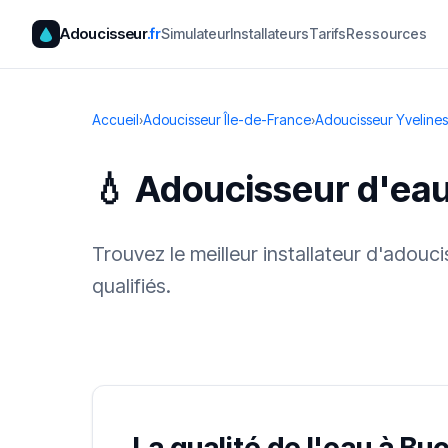
Adoucisseur
.fr
Simulateur
Installateurs
Tarifs
Ressources
Accueil
›
Adoucisseur Île-de-France
›
Adoucisseur Yvelines
💧 Adoucisseur d'eau
Trouvez le meilleur installateur d'adouc
qualifiés.
✓ 100 % gra