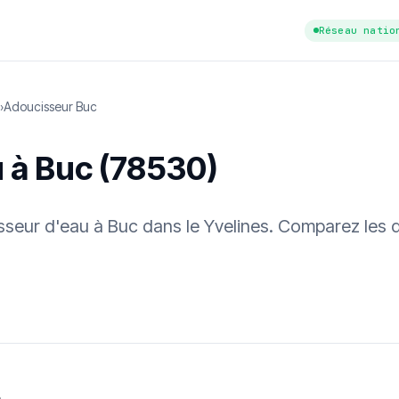
Réseau natio
›
Adoucisseur Buc
 à Buc (78530)
isseur d'eau à Buc dans le Yvelines. Comparez les 
tuit
·
✓ Sans engagement
·
✓ Réponse sous 24 h
·
Dureté d'eau vérifi