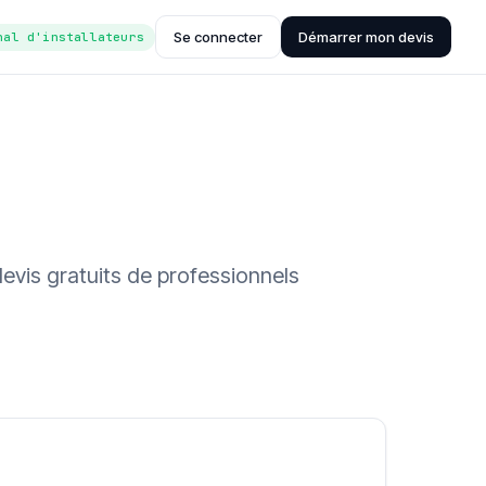
Se connecter
Démarrer mon devis
nal d'installateurs
devis gratuits de professionnels
ée (Hub'eau)