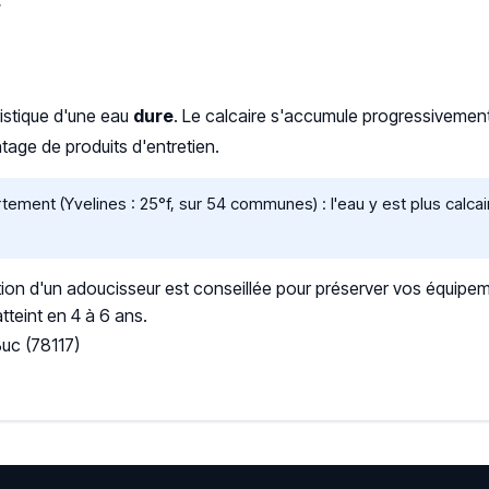
c
ristique d'une eau
dure
. Le calcaire s'accumule progressiveme
age de produits d'entretien.
ment (Yvelines : 25°f, sur 54 communes) : l'eau y est plus calc
ation d'un adoucisseur est conseillée pour préserver vos équipem
tteint en 4 à 6 ans.
uc (78117)