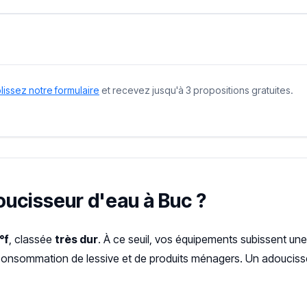
issez notre formulaire
et recevez jusqu'à 3 propositions gratuites.
oucisseur d'eau à Buc ?
°f
, classée
très dur
. À ce seuil, vos équipements subissent une
urconsommation de lessive et de produits ménagers. Un adoucisse