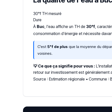
La qualité de l'eau à Bu
30°f
TH mesuré
Dure
À
Buc
, l'eau affiche un TH de
30°f
, caracté
consommation d'énergie et nécessite davant
C'est
5°f de plus
que la moyenne du départe
voisines.
💡 Ce que ça signifie pour vous :
L'install
retour sur investissement est généralement a
Source : Estimation régionale • Commune : B