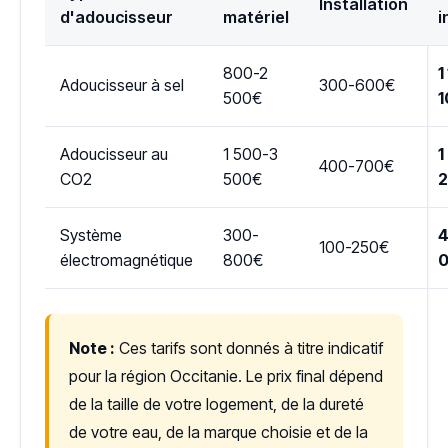
Installation
d'adoucisseur
matériel
i
800-2
1
Adoucisseur à sel
300-600€
500€
1
Adoucisseur au
1 500-3
1
400-700€
CO2
500€
Système
300-
4
100-250€
électromagnétique
800€
Note :
Ces tarifs sont donnés à titre indicatif
pour la région Occitanie. Le prix final dépend
de la taille de votre logement, de la dureté
de votre eau, de la marque choisie et de la