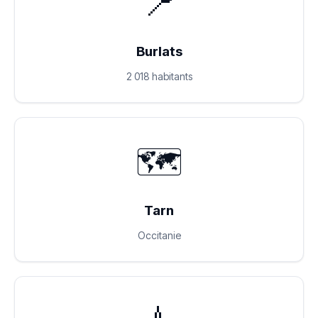
📍
Burlats
2 018 habitants
🗺️
Tarn
Occitanie