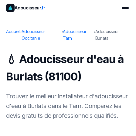
Adoucisseur
.fr
Accueil
›
Adoucisseur
›
Adoucisseur
›
Adoucisseur
Occitanie
Tarn
Burlats
💧 Adoucisseur d'eau à
Burlats (81100)
Trouvez le meilleur installateur d'adoucisseur
d'eau à Burlats dans le Tarn. Comparez les
devis gratuits de professionnels qualifiés.
✓ 100 % gratuit
·
✓ Sans engagement
·
✓ Réponse sous 24 h
·