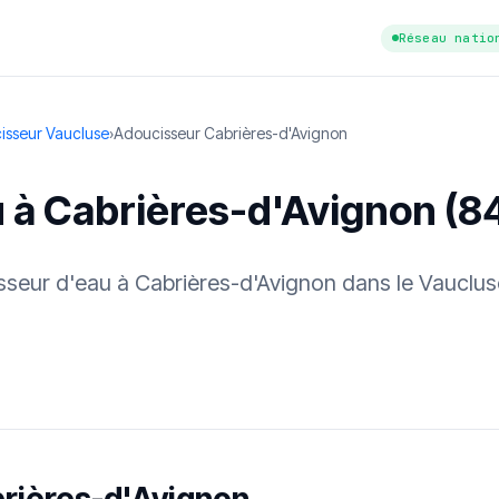
Réseau natio
isseur Vaucluse
›
Adoucisseur Cabrières-d'Avignon
 à Cabrières-d'Avignon (8
cisseur d'eau à Cabrières-d'Avignon dans le Vauclu
tuit
·
✓ Sans engagement
·
✓ Réponse sous 24 h
·
Dureté d'eau vérifi