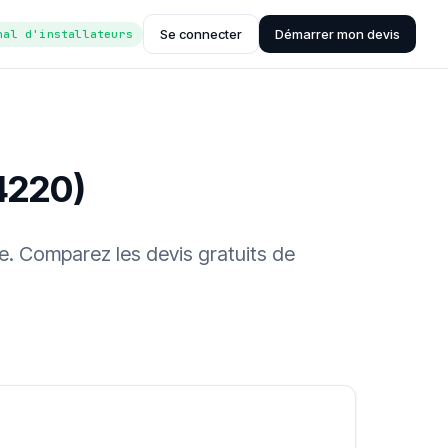
Se connecter
Démarrer mon devis
nal d'installateurs
4220)
se. Comparez les devis gratuits de
ée (Hub'eau)