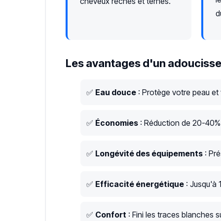
cheveux rêches et ternes.
d
Les avantages d'un adoucisse
✅
Eau douce
: Protège votre peau et
✅
Économies
: Réduction de 20-40% s
✅
Longévité des équipements
: Pré
✅
Efficacité énergétique
: Jusqu'à 
✅
Confort
: Fini les traces blanches su