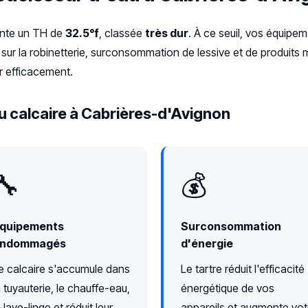
ente un TH de
32.5°f
, classée
très dur
. À ce seuil, vos équipe
sur la robinetterie, surconsommation de lessive et de produits 
r efficacement.
u calcaire à Cabrières-d'Avignon
🔧
💰
quipements
Surconsommation
ndommagés
d'énergie
e calcaire s'accumule dans
Le tartre réduit l'efficacité
a tuyauterie, le chauffe-eau,
énergétique de vos
e lave-linge et réduit leur
appareils et augmente vot