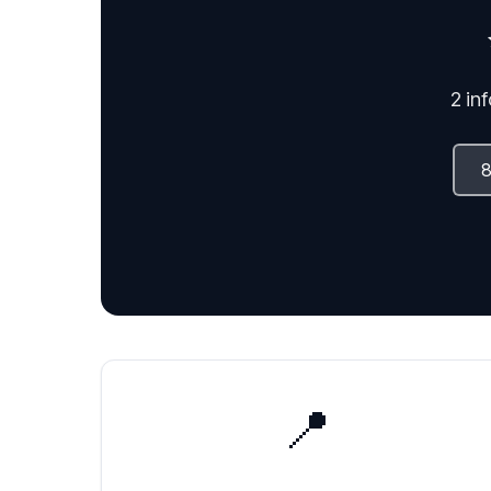
2 in
📍