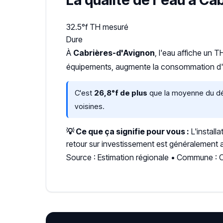
La qualité de l'eau à C
32.5°f
TH mesuré
Dure
À
Cabrières-d'Avignon
, l'eau affiche un 
équipements, augmente la consommation d'én
C'est
26,8°f de plus
que la moyenne du dép
voisines.
💡 Ce que ça signifie pour vous :
L'install
retour sur investissement est généralement a
Source : Estimation régionale • Commune : 