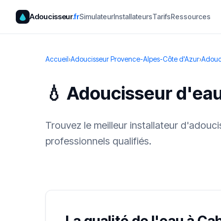
Adoucisseur
.fr
Simulateur
Installateurs
Tarifs
Ressources
Accueil
›
Adoucisseur Provence-Alpes-Côte d'Azur
›
Adouc
💧 Adoucisseur d'eau
Trouvez le meilleur installateur d'adou
professionnels qualifiés.
✓ 100 % gra