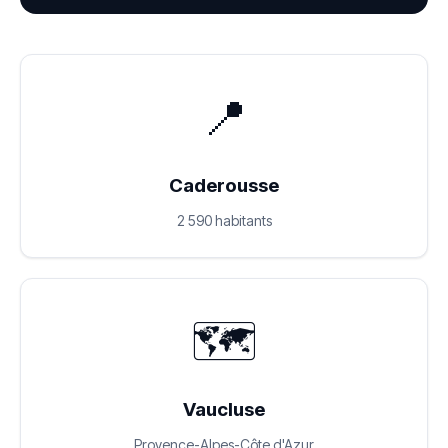
📍
Caderousse
2 590 habitants
🗺️
Vaucluse
Provence-Alpes-Côte d'Azur