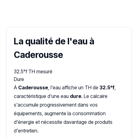
✓ 100 % gratuit
·
✓ Sans engagement
·
✓ Réponse sous 24 h
·
Dureté d'eau vérifiée (Hub'eau)
La qualité de l'eau à
Caderousse
32.5°f
TH mesuré
Dure
À
Caderousse
, l'eau affiche un TH de
32.5°f
,
caractéristique d'une eau
dure
. Le calcaire
s'accumule progressivement dans vos
équipements, augmente la consommation
d'énergie et nécessite davantage de produits
d'entretien.