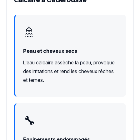
🚿
Peau et cheveux secs
L'eau calcaire assèche la peau, provoque
des irritations et rend les cheveux rêches
et ternes.
🔧
Équipements endommagés