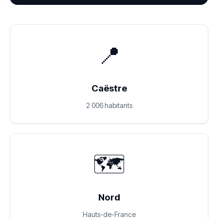
📍
Caëstre
2 006 habitants
🗺️
Nord
Hauts-de-France