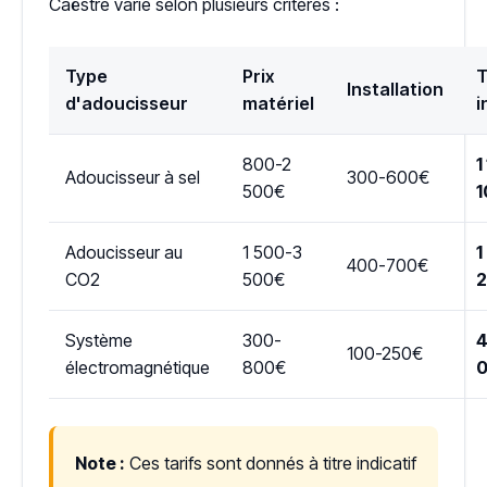
Caëstre varie selon plusieurs critères :
Type
Prix
T
Installation
d'adoucisseur
matériel
i
800-2
1
Adoucisseur à sel
300-600€
500€
1
Adoucisseur au
1 500-3
1
400-700€
CO2
500€
Système
300-
4
100-250€
électromagnétique
800€
Note :
Ces tarifs sont donnés à titre indicatif