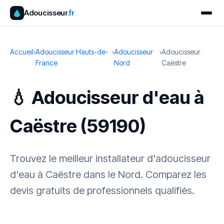
Adoucisseur
.fr
Accueil
›
Adoucisseur Hauts-de-
›
Adoucisseur
›
Adoucisseur
France
Nord
Caëstre
💧 Adoucisseur d'eau à
Caëstre (59190)
Trouvez le meilleur installateur d'adoucisseur
d'eau à Caëstre dans le Nord. Comparez les
devis gratuits de professionnels qualifiés.
✓ 100 % gratuit
·
✓ Sans engagement
·
✓ Réponse sous 24 h
·