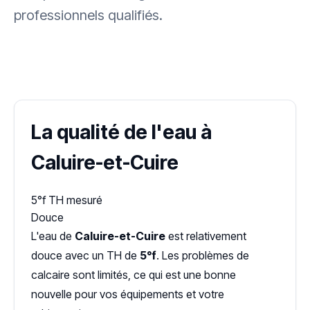
professionnels qualifiés.
✓ 100 % gratuit
·
✓ Sans engagement
·
✓ Réponse sous 24 h
·
Dureté d'eau vérifiée (Hub'eau)
La qualité de l'eau à
Caluire-et-Cuire
5°f
TH mesuré
Douce
L'eau de
Caluire-et-Cuire
est relativement
douce avec un TH de
5°f
. Les problèmes de
calcaire sont limités, ce qui est une bonne
nouvelle pour vos équipements et votre