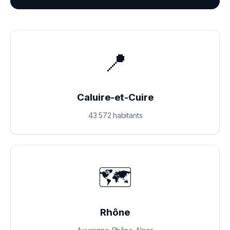
📍
Caluire-et-Cuire
43 572 habitants
🗺️
Rhône