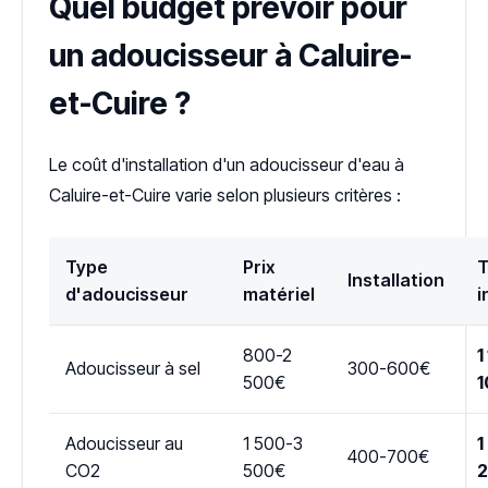
Quel budget prévoir pour
un adoucisseur à Caluire-
et-Cuire ?
Le coût d'installation d'un adoucisseur d'eau à
Caluire-et-Cuire varie selon plusieurs critères :
Type
Prix
T
Installation
d'adoucisseur
matériel
i
800-2
1
Adoucisseur à sel
300-600€
500€
1
Adoucisseur au
1 500-3
1
400-700€
CO2
500€