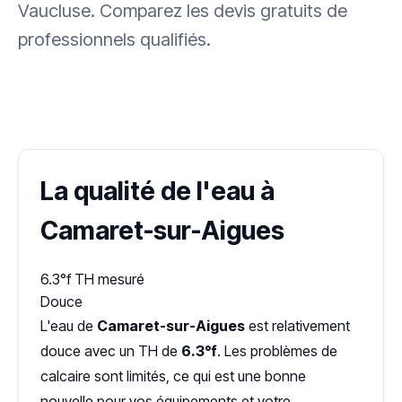
Vaucluse. Comparez les devis gratuits de
professionnels qualifiés.
✓ 100 % gratuit
·
✓ Sans engagement
·
✓ Réponse sous 24 h
·
Dureté d'eau vérifiée (Hub'eau)
La qualité de l'eau à
Camaret-sur-Aigues
6.3°f
TH mesuré
Douce
L'eau de
Camaret-sur-Aigues
est relativement
douce avec un TH de
6.3°f
. Les problèmes de
calcaire sont limités, ce qui est une bonne
nouvelle pour vos équipements et votre