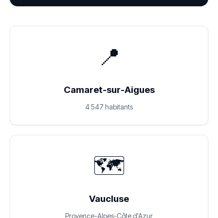
📍
Camaret-sur-Aigues
4 547 habitants
🗺️
Vaucluse
Provence-Alpes-Côte d'Azur