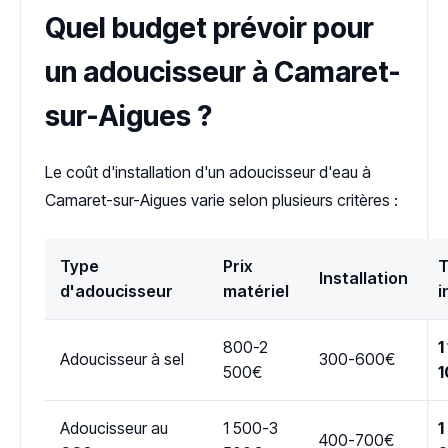
Quel budget prévoir pour
un adoucisseur à Camaret-
sur-Aigues ?
Le coût d'installation d'un adoucisseur d'eau à
Camaret-sur-Aigues varie selon plusieurs critères :
Type
Prix
T
Installation
d'adoucisseur
matériel
i
800-2
1
Adoucisseur à sel
300-600€
500€
1
Adoucisseur au
1 500-3
1
400-700€