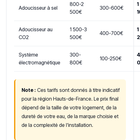
800-2
1
Adoucisseur à sel
300-600€
500€
1
Adoucisseur au
1 500-3
1
400-700€
CO2
500€
Système
300-
4
100-250€
électromagnétique
800€
Note :
Ces tarifs sont donnés à titre indicatif
pour la région Hauts-de-France. Le prix final
dépend de la taille de votre logement, de la
dureté de votre eau, de la marque choisie et
de la complexité de l'installation.