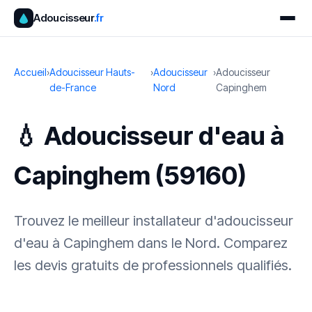
Adoucisseur
.fr
Accueil
›
Adoucisseur Hauts-
›
Adoucisseur
›
Adoucisseur
de-France
Nord
Capinghem
💧 Adoucisseur d'eau à
Capinghem (59160)
Trouvez le meilleur installateur d'adoucisseur
d'eau à Capinghem dans le Nord. Comparez
les devis gratuits de professionnels qualifiés.
✓ 100 % gratuit
·
✓ Sans engagement
·
✓ Réponse sous 24 h
·