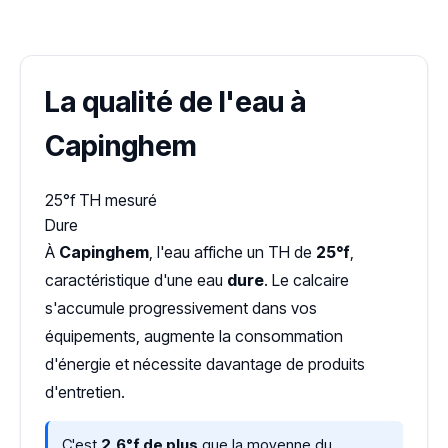
Dureté d'eau vérifiée (Hub'eau)
La qualité de l'eau à
Capinghem
25°f
TH mesuré
Dure
À
Capinghem
, l'eau affiche un TH de
25°f
,
caractéristique d'une eau
dure
. Le calcaire
s'accumule progressivement dans vos
équipements, augmente la consommation
d'énergie et nécessite davantage de produits
d'entretien.
C'est
2,6°f de plus
que la moyenne du