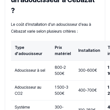
?
Le coût d'installation d'un adoucisseur d'eau à
Cébazat varie selon plusieurs critères :
Type
Prix
T
Installation
d'adoucisseur
matériel
i
800-2
1
Adoucisseur à sel
300-600€
500€
1
Adoucisseur au
1 500-3
1
400-700€
CO2
500€
Système
300-
4
100-250€