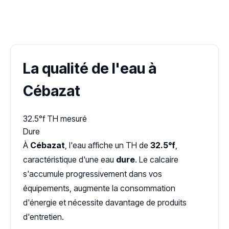
✓ 100 % gratuit
·
✓ Sans engagement
·
✓ Réponse sous 24 h
·
Dureté d'eau vérifiée (Hub'eau)
La qualité de l'eau à
Cébazat
32.5°f
TH mesuré
Dure
À
Cébazat
, l'eau affiche un TH de
32.5°f
,
caractéristique d'une eau
dure
. Le calcaire
s'accumule progressivement dans vos
équipements, augmente la consommation
d'énergie et nécessite davantage de produits
d'entretien.