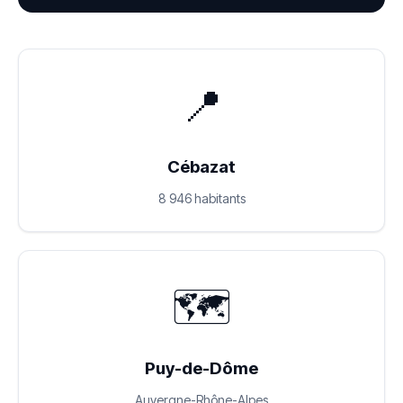
📍
Cébazat
8 946 habitants
🗺️
Puy-de-Dôme
Auvergne-Rhône-Alpes