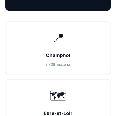
📍
Champhol
3 706 habitants
🗺️
Eure-et-Loir