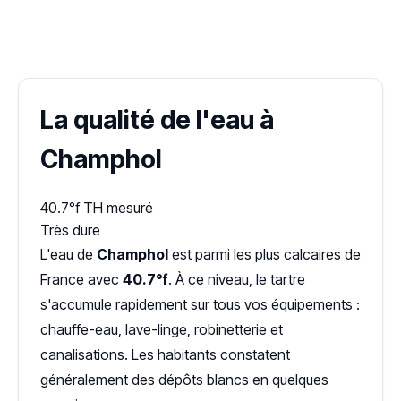
✓ 100 % gratuit
·
✓ Sans engagement
·
✓ Réponse sous 24 h
·
Dureté d'eau vérifiée (Hub'eau)
La qualité de l'eau à
Champhol
40.7°f
TH mesuré
Très dure
L'eau de
Champhol
est parmi les plus calcaires de
France avec
40.7°f
. À ce niveau, le tartre
s'accumule rapidement sur tous vos équipements :
chauffe-eau, lave-linge, robinetterie et
canalisations. Les habitants constatent
généralement des dépôts blancs en quelques