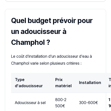
Quel budget prévoir pour
un adoucisseur à
Champhol ?
Le coût d'installation d'un adoucisseur d'eau à
Champhol varie selon plusieurs critères :
Type
Prix
T
Installation
d'adoucisseur
matériel
i
800-2
1
Adoucisseur à sel
300-600€
500€
1