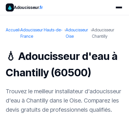
Adoucisseur
.fr
Accueil
›
Adoucisseur Hauts-de-
›
Adoucisseur
›
Adoucisseur
France
Oise
Chantilly
💧 Adoucisseur d'eau à
Chantilly (60500)
Trouvez le meilleur installateur d'adoucisseur
d'eau à Chantilly dans le Oise. Comparez les
devis gratuits de professionnels qualifiés.
✓ 100 % gratuit
·
✓ Sans engagement
·
✓ Réponse sous 24 h
·