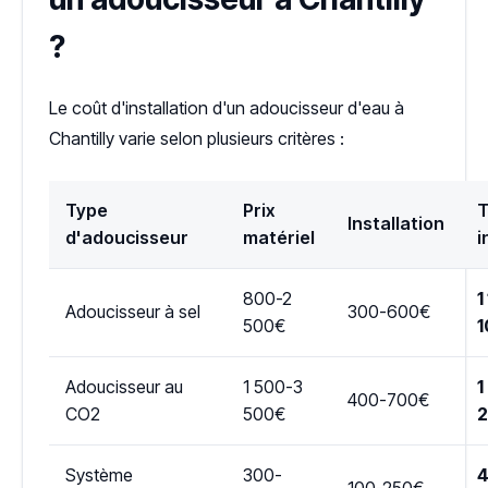
?
Le coût d'installation d'un adoucisseur d'eau à
Chantilly varie selon plusieurs critères :
Type
Prix
T
Installation
d'adoucisseur
matériel
i
800-2
1
Adoucisseur à sel
300-600€
500€
1
Adoucisseur au
1 500-3
1
400-700€
CO2
500€
Système
300-
4
100-250€