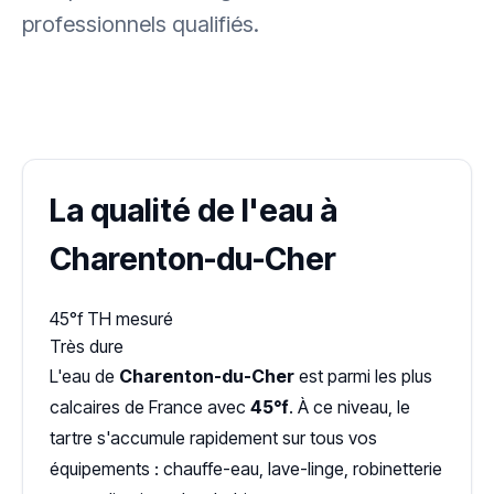
professionnels qualifiés.
✓ 100 % gratuit
·
✓ Sans engagement
·
✓ Réponse sous 24 h
·
Dureté d'eau vérifiée (Hub'eau)
La qualité de l'eau à
Charenton-du-Cher
45°f
TH mesuré
Très dure
L'eau de
Charenton-du-Cher
est parmi les plus
calcaires de France avec
45°f
. À ce niveau, le
tartre s'accumule rapidement sur tous vos
équipements : chauffe-eau, lave-linge, robinetterie