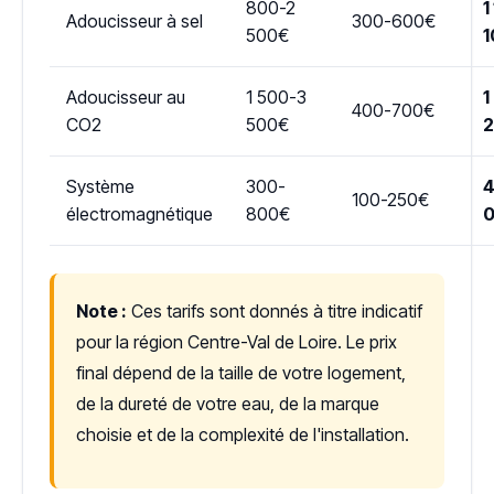
800-2
1
Adoucisseur à sel
300-600€
500€
1
Adoucisseur au
1 500-3
1
400-700€
CO2
500€
Système
300-
4
100-250€
électromagnétique
800€
Note :
Ces tarifs sont donnés à titre indicatif
pour la région Centre-Val de Loire. Le prix
final dépend de la taille de votre logement,
de la dureté de votre eau, de la marque
choisie et de la complexité de l'installation.