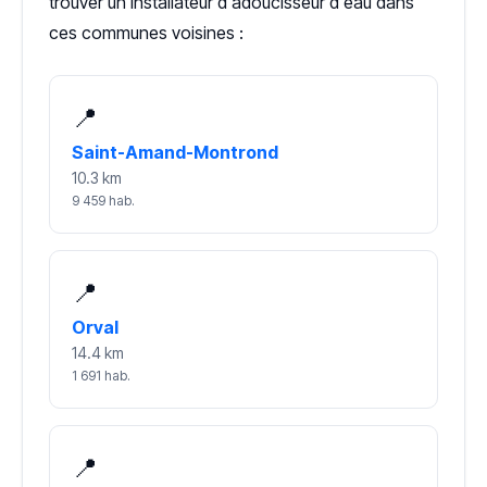
trouver un installateur d'adoucisseur d'eau dans
ces communes voisines :
📍
Saint-Amand-Montrond
10.3 km
9 459 hab.
📍
Orval
14.4 km
1 691 hab.
📍