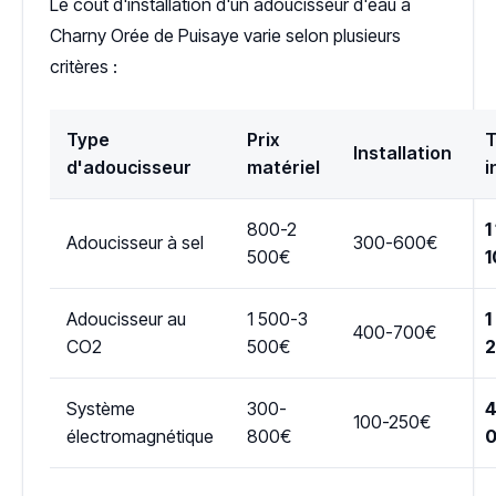
Le coût d'installation d'un adoucisseur d'eau à
Charny Orée de Puisaye varie selon plusieurs
critères :
Type
Prix
T
Installation
d'adoucisseur
matériel
i
800-2
1
Adoucisseur à sel
300-600€
500€
1
Adoucisseur au
1 500-3
1
400-700€
CO2
500€
Système
300-
4
100-250€
électromagnétique
800€