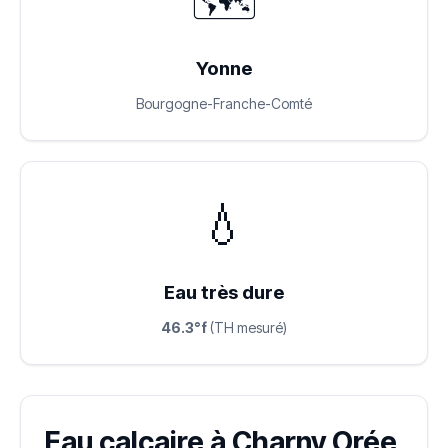
🗺️
Yonne
Bourgogne-Franche-Comté
💧
Eau très dure
46.3°f
(TH mesuré)
Eau calcaire à Charny Orée