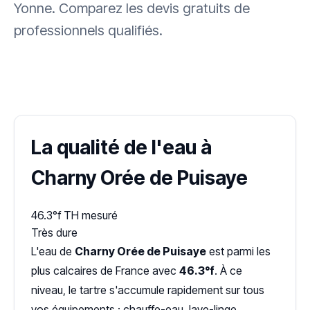
Yonne. Comparez les devis gratuits de
professionnels qualifiés.
✓ 100 % gratuit
·
✓ Sans engagement
·
✓ Réponse sous 24 h
·
Dureté d'eau vérifiée (Hub'eau)
La qualité de l'eau à
Charny Orée de Puisaye
46.3°f
TH mesuré
Très dure
L'eau de
Charny Orée de Puisaye
est parmi les
plus calcaires de France avec
46.3°f
. À ce
niveau, le tartre s'accumule rapidement sur tous
vos équipements : chauffe-eau, lave-linge,