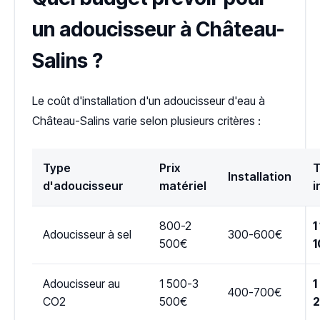
un adoucisseur à Château-
Salins ?
Le coût d'installation d'un adoucisseur d'eau à
Château-Salins varie selon plusieurs critères :
Type
Prix
T
Installation
d'adoucisseur
matériel
i
800-2
1
Adoucisseur à sel
300-600€
500€
1
Adoucisseur au
1 500-3
1
400-700€
CO2
500€