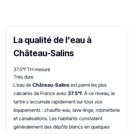
✓ 100 % gratuit
·
✓ Sans engagement
·
✓ Réponse sous 24 h
·
Dureté d'eau vérifiée (Hub'eau)
La qualité de l'eau à
Château-Salins
37.5°f
TH mesuré
Très dure
L'eau de
Château-Salins
est parmi les plus
calcaires de France avec
37.5°f
. À ce niveau, le
tartre s'accumule rapidement sur tous vos
équipements : chauffe-eau, lave-linge, robinetterie
et canalisations. Les habitants constatent
généralement des dépôts blancs en quelques