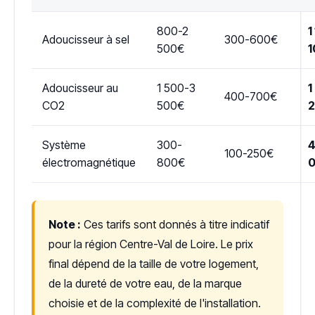
800-2
1
Adoucisseur à sel
300-600€
500€
1
Adoucisseur au
1 500-3
1
400-700€
CO2
500€
Système
300-
4
100-250€
électromagnétique
800€
Note :
Ces tarifs sont donnés à titre indicatif
pour la région Centre-Val de Loire. Le prix
final dépend de la taille de votre logement,
de la dureté de votre eau, de la marque
choisie et de la complexité de l'installation.