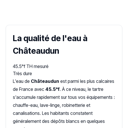
✓ 100 % gratuit
·
✓ Sans engagement
·
✓ Réponse sous 24 h
·
Dureté d'eau vérifiée (Hub'eau)
La qualité de l'eau à
Châteaudun
45.5°f
TH mesuré
Très dure
L'eau de
Châteaudun
est parmi les plus calcaires
de France avec
45.5°f
. À ce niveau, le tartre
s'accumule rapidement sur tous vos équipements :
chauffe-eau, lave-linge, robinetterie et
canalisations. Les habitants constatent
généralement des dépôts blancs en quelques